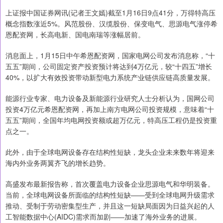
上证报中国证券网讯(记者王文嫣)截至1月16日9点41分，万得特高压
概念指数涨近5%。风范股份、汉缆股份、保变电气、思源电气涨停希
恩配资网，长高电新、国电南瑞等涨幅居前。
消息面上，1月15日中午希恩配资网，国家电网公司发布消息称，“十
五五”期间，公司固定资产投资预计将达到4万亿元，较“十四五”增长
40%，以扩大有效投资带动新型电力系统产业链供应链高质量发展。
能源行业专家、电力设备及新能源行业研究人士分析认为，国网公司
投资4万亿元希恩配资网，再加上南方电网公司投资规模，意味着“十
五五”期间，全国年均电网投资额或超万亿元，特高压工程仍是投资重
点之一。
此外，由于全球电网设备存在结构性短缺，龙头企业未来数年将迎来
海内外业务两翼齐飞的增长趋势。
高盛发布最新报告称，首次覆盖电力设备企业思源电气和华明装备。
当前，全球电网设备所面临的结构性短缺——受到全球电网升级需求
推动、受制于劳动密集型生产，并且这一短缺局面因为日益兴起的人
工智能数据中心(AIDC)需求而加剧——加速了海外业务的进展。