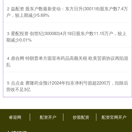
​益配资 股东户数最新变动：东方日升(300118)股东户数7.4万
2
户，较上期减少5.69%
​爱配投资 创世纪(300083)4月18日股东户数11.15万户，较上
3
期减少0.01%
​鼎合网 特朗普单方面宣布药品高额关税 欧美贸易协议再陷混
4
乱
​点点金 赛隆药业预计2024年扣非净利亏损超2200万，扣除后
5
营收不足3亿
睿迎网
配资开户
炒股配资
配资官网开户