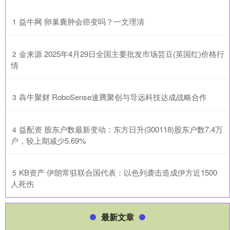
​益牛网 卵巢囊肿会癌变吗？一文理清
1
​金来源 2025年4月29日全国主要批发市场芸豆(英国红)价格行
2
情
​犇牛聚财 RoboSense速腾聚创与导远科技达成战略合作
3
​益配资 股东户数最新变动：东方日升(300118)股东户数7.4万
4
户，较上期减少5.69%
​KB资产 伊朗常驻联合国代表：以色列袭击造成伊方近1500
5
人死伤
最新文章