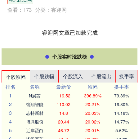
新、国电南瑞等....
查看：
173
分类：
睿迎网
睿迎网文章已加载完成
个股实时涨跌榜
个股跌幅
个股流入
个股流出
换手率
个股涨幅
排名
名称
最新价
涨幅
换手率
1
N展芯
116.52
396.89%
79.39%
2
锐翔智能
110.02
20.21%
16.80%
3
志特新材
14.8
20.03%
14.18%
4
博腾股份
20.44
20.02%
14.77%
5
近岸蛋白
46.72
20.01%
5.62%
6