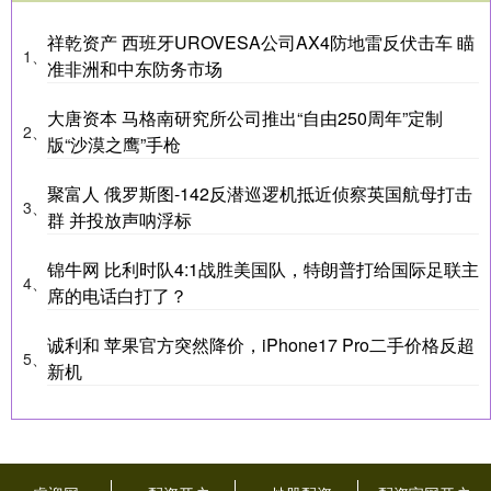
祥乾资产 西班牙UROVESA公司AX4防地雷反伏击车 瞄
1、
准非洲和中东防务市场
大唐资本 马格南研究所公司推出“自由250周年”定制
2、
版“沙漠之鹰”手枪
聚富人 俄罗斯图-142反潜巡逻机抵近侦察英国航母打击
3、
群 并投放声呐浮标
锦牛网 比利时队4:1战胜美国队，特朗普打给国际足联主
4、
席的电话白打了？
诚利和 苹果官方突然降价，iPhone17 Pro二手价格反超
5、
新机