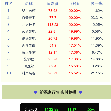
排名
名称
最新价
涨幅
换手率
1
毕得医药
73.92
20.00%
11.62%
2
百普赛斯
77.7
20.00%
23.31%
3
北方长龙
113.23
20.00%
12.25%
4
蓝盾光电
22.81
19.99%
0.58%
5
信濠光电
20.72
19.98%
11.95%
6
近岸蛋白
54.9
17.51%
11.39%
7
海正生材
12.17
17.36%
6.47%
8
晶华微
25.76
17.36%
14.66%
9
海达尔
82.4
15.58%
9.26%
10
科力装备
26.79
15.52%
21.15%
沪深京行情 实时轮播
北证50
1122.88
-11.37
-1.00%