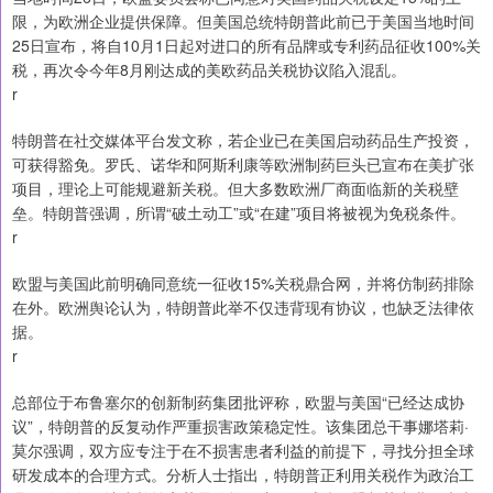
限，为欧洲企业提供保障。但美国总统特朗普此前已于美国当地时间
25日宣布，将自10月1日起对进口的所有品牌或专利药品征收100%关
税，再次令今年8月刚达成的美欧药品关税协议陷入混乱。
r
特朗普在社交媒体平台发文称，若企业已在美国启动药品生产投资，
可获得豁免。罗氏、诺华和阿斯利康等欧洲制药巨头已宣布在美扩张
项目，理论上可能规避新关税。但大多数欧洲厂商面临新的关税壁
垒。特朗普强调，所谓“破土动工”或“在建”项目将被视为免税条件。
r
欧盟与美国此前明确同意统一征收15%关税鼎合网，并将仿制药排除
在外。欧洲舆论认为，特朗普此举不仅违背现有协议，也缺乏法律依
据。
r
总部位于布鲁塞尔的创新制药集团批评称，欧盟与美国“已经达成协
议”，特朗普的反复动作严重损害政策稳定性。该集团总干事娜塔莉·
莫尔强调，双方应专注于在不损害患者利益的前提下，寻找分担全球
研发成本的合理方式。分析人士指出，特朗普正利用关税作为政治工