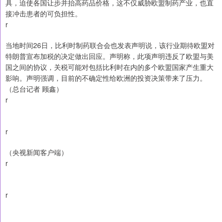
具，迫使各国让步并抬高药品价格，这不仅威胁欧盟制药产业，也直
接冲击患者的可负担性。
r
当地时间26日，比利时制药联合会也发表声明说，该行业期待欧盟对
特朗普宣布加税的决定做出回应。声明称，此项声明违反了欧盟与美
国之间的协议，关税可能对包括比利时在内的多个欧盟国家产生重大
影响。声明强调，目前的不确定性给欧洲的投资决策带来了压力。
（总台记者 顾鑫）
r
r
（央视新闻客户端）
r
r