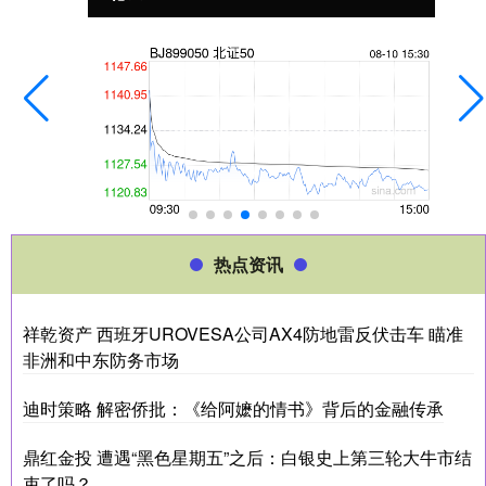
热点资讯
祥乾资产 西班牙UROVESA公司AX4防地雷反伏击车 瞄准
非洲和中东防务市场
迪时策略 解密侨批：《给阿嬷的情书》背后的金融传承
鼎红金投 遭遇“黑色星期五”之后：白银史上第三轮大牛市结
束了吗？