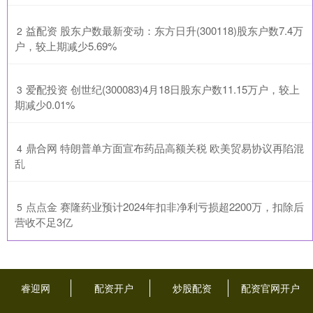
​益配资 股东户数最新变动：东方日升(300118)股东户数7.4万
2
户，较上期减少5.69%
​爱配投资 创世纪(300083)4月18日股东户数11.15万户，较上
3
期减少0.01%
​鼎合网 特朗普单方面宣布药品高额关税 欧美贸易协议再陷混
4
乱
​点点金 赛隆药业预计2024年扣非净利亏损超2200万，扣除后
5
营收不足3亿
睿迎网
配资开户
炒股配资
配资官网开户