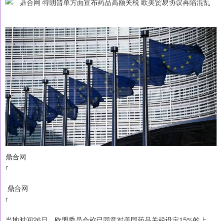
鼎合网
r
鼎合网
r
当地时间26日，欧盟委员会称已同意对美国药品关税设定15%的上