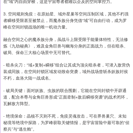
在“域”内自由穿梭，这是宇宙尊者都难以企及的空间掌控力。
3. 空间规则免疫：在原始星、域外星巢等空间压制区域，其他不朽强
者瞬移受限甚至被禁止，而魔杀族分身凭借“域”可自由行动，成为罗
峰在空间封锁战场的唯一机动力量。
融合空间之心的魔杀族分身，虽战斗上限受限于能量体特性，无法修
炼《九劫秘典》，难及金角巨兽与幽海分身的正面战力，但在暗杀、
破局、保命三大核心场景中无可替代。
- 暗杀尖刀：“域+复制+瞬移”组合让其成为顶尖暗杀者，可潜入敌营伪
装成同族，在空间封锁区域发动致命突袭，域外战场曾斩杀妖族封侯
不朽，血洛大陆一战成名。
- 破局关键：面对妖族、虫族的联合围剿，它能在空间封锁中开辟通
道，配合本尊与金角巨兽形成“正面牵制+敌后瞬移突袭”的战术闭环，
瓦解敌方阵型。
- 绝境保命：晶核不灭则不死，免疫灵魂攻击，可在界兽巢穴、未知
秘境等绝境中探路，为罗峰获取关键情报，是宇宙冒险中最可靠的“侦
察兵”与“逃生舱”。