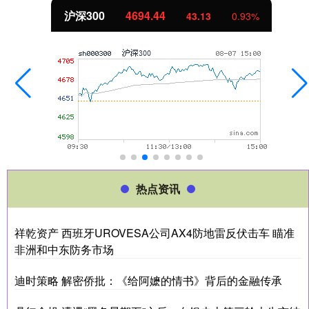
北证50
1134.24
11.37
1.01%
热点资讯
祥乾资产 西班牙UROVESA公司AX4防地雷反伏击车 瞄准
非洲和中东防务市场
迪时策略 解密侨批：《给阿嬷的情书》背后的金融传承