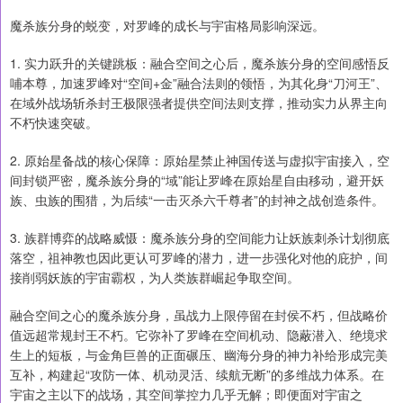
魔杀族分身的蜕变，对罗峰的成长与宇宙格局影响深远。
1. 实力跃升的关键跳板：融合空间之心后，魔杀族分身的空间感悟反
哺本尊，加速罗峰对“空间+金”融合法则的领悟，为其化身“刀河王”、
在域外战场斩杀封王极限强者提供空间法则支撑，推动实力从界主向
不朽快速突破。
2. 原始星备战的核心保障：原始星禁止神国传送与虚拟宇宙接入，空
间封锁严密，魔杀族分身的“域”能让罗峰在原始星自由移动，避开妖
族、虫族的围猎，为后续“一击灭杀六千尊者”的封神之战创造条件。
3. 族群博弈的战略威慑：魔杀族分身的空间能力让妖族刺杀计划彻底
落空，祖神教也因此更认可罗峰的潜力，进一步强化对他的庇护，间
接削弱妖族的宇宙霸权，为人类族群崛起争取空间。
融合空间之心的魔杀族分身，虽战力上限停留在封侯不朽，但战略价
值远超常规封王不朽。它弥补了罗峰在空间机动、隐蔽潜入、绝境求
生上的短板，与金角巨兽的正面碾压、幽海分身的神力补给形成完美
互补，构建起“攻防一体、机动灵活、续航无断”的多维战力体系。在
宇宙之主以下的战场，其空间掌控力几乎无解；即便面对宇宙之