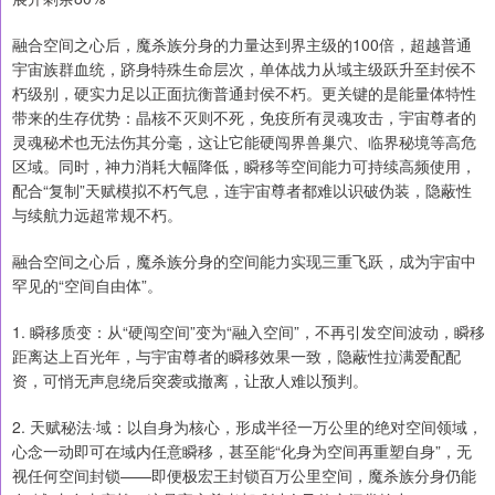
融合空间之心后，魔杀族分身的力量达到界主级的100倍，超越普通
宇宙族群血统，跻身特殊生命层次，单体战力从域主级跃升至封侯不
朽级别，硬实力足以正面抗衡普通封侯不朽。更关键的是能量体特性
带来的生存优势：晶核不灭则不死，免疫所有灵魂攻击，宇宙尊者的
灵魂秘术也无法伤其分毫，这让它能硬闯界兽巢穴、临界秘境等高危
区域。同时，神力消耗大幅降低，瞬移等空间能力可持续高频使用，
配合“复制”天赋模拟不朽气息，连宇宙尊者都难以识破伪装，隐蔽性
与续航力远超常规不朽。
融合空间之心后，魔杀族分身的空间能力实现三重飞跃，成为宇宙中
罕见的“空间自由体”。
1. 瞬移质变：从“硬闯空间”变为“融入空间”，不再引发空间波动，瞬移
距离达上百光年，与宇宙尊者的瞬移效果一致，隐蔽性拉满爱配配
资，可悄无声息绕后突袭或撤离，让敌人难以预判。
2. 天赋秘法·域：以自身为核心，形成半径一万公里的绝对空间领域，
心念一动即可在域内任意瞬移，甚至能“化身为空间再重塑自身”，无
视任何空间封锁——即便极宏王封锁百万公里空间，魔杀族分身仍能