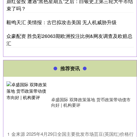
鼎红金投 遭遇“黑色星期五”之后：白银史上第三轮大牛市结
束了吗？
毅鸣天汇 美情报：古巴拟攻击美国 无人机威胁升级
众豪配资 胜负彩26063期欧洲投注比例&网友调查及欧赔总
汇
推荐资讯
卓盛国际 双降政策落地 货币政策带动债市
向好 | 机构要评
​金来源 2025年4月29日全国主要批发市场芸豆(英国红)价格行
1