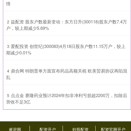
情
​益配资 股东户数最新变动：东方日升(300118)股东户数7.4万
2
户，较上期减少5.69%
​爱配投资 创世纪(300083)4月18日股东户数11.15万户，较上
3
期减少0.01%
​鼎合网 特朗普单方面宣布药品高额关税 欧美贸易协议再陷混
4
乱
​点点金 赛隆药业预计2024年扣非净利亏损超2200万，扣除后
5
营收不足3亿
睿迎网
配资开户
炒股配资
配资官网开户