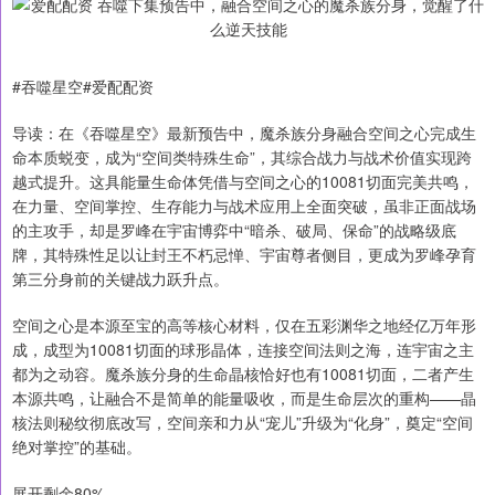
#吞噬星空#爱配配资
导读：在《吞噬星空》最新预告中，魔杀族分身融合空间之心完成生
命本质蜕变，成为“空间类特殊生命”，其综合战力与战术价值实现跨
越式提升。这具能量生命体凭借与空间之心的10081切面完美共鸣，
在力量、空间掌控、生存能力与战术应用上全面突破，虽非正面战场
的主攻手，却是罗峰在宇宙博弈中“暗杀、破局、保命”的战略级底
牌，其特殊性足以让封王不朽忌惮、宇宙尊者侧目，更成为罗峰孕育
第三分身前的关键战力跃升点。
空间之心是本源至宝的高等核心材料，仅在五彩渊华之地经亿万年形
成，成型为10081切面的球形晶体，连接空间法则之海，连宇宙之主
都为之动容。魔杀族分身的生命晶核恰好也有10081切面，二者产生
本源共鸣，让融合不是简单的能量吸收，而是生命层次的重构——晶
核法则秘纹彻底改写，空间亲和力从“宠儿”升级为“化身”，奠定“空间
绝对掌控”的基础。
展开剩余80%