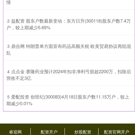
情
​益配资 股东户数最新变动：东方日升(300118)股东户数7.4万
2
户，较上期减少5.69%
​鼎合网 特朗普单方面宣布药品高额关税 欧美贸易协议再陷混
3
乱
​点点金 赛隆药业预计2024年扣非净利亏损超2200万，扣除后
4
营收不足3亿
​爱配投资 创世纪(300083)4月18日股东户数11.15万户，较上
5
期减少0.01%
睿迎网
配资开户
炒股配资
配资官网开户