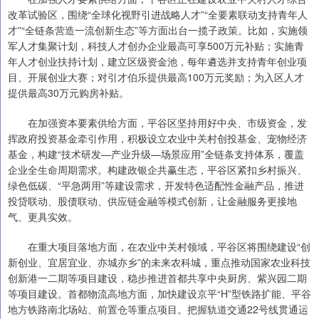
改革试验区，围绕“全球化视野引进战略人才”“全要素联动支持青年人
才”“全链条营造一流创新生态”等方面出台一揽子政策。比如，实施领
军人才集聚计划，科技人才创办企业最高可享500万元补贴；实施青
年人才创业扶持计划，建立区级资金池，每年遴选并支持青年创业项
目、开展创业大赛；对引才伯乐提供最高100万元奖励；为入区人才
提供最高30万元购房补贴。
在加强资本要素供给方面，平谷区坚持用好中央、市级资金，发
挥政府投资基金牵引作用，积极设立农业中关村创投基金、宠物经济
基金，构建“技术研发—产业升级—场景应用”全链条支持体系，覆盖
企业全生命周期需求。构建政银企共赢生态，平谷区紧扣乡村振兴、
绿色低碳、“平急两用”等建设需求，开发特色适配性金融产品，推进
投贷联动、股债联动、供应链金融等模式创新，让金融服务更接地
气、更具实效。
在重大项目落地方面，在农业中关村领域，平谷区将围绕建设“创
新创业、宜居宜业、亦城亦乡”的未来农科城，重点推动国家农业科技
创新港一二期等项目建设，稳步推进首都共享中央厨房、紫兴园二期
等项目建设。首都物流高地方面，加快建设京平“H”型铁路扩能、平谷
地方铁路南北场站、前置仓等重点项目。把握轨道交通22号线贯通运