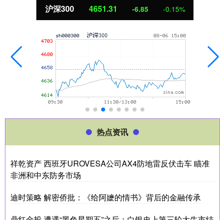
沪深300
4651.31
-6.85
-0.15%
热点资讯
祥乾资产 西班牙UROVESA公司AX4防地雷反伏击车 瞄准
非洲和中东防务市场
迪时策略 解密侨批：《给阿嬷的情书》背后的金融传承
鼎红金投 遭遇“黑色星期五”之后：白银史上第三轮大牛市结