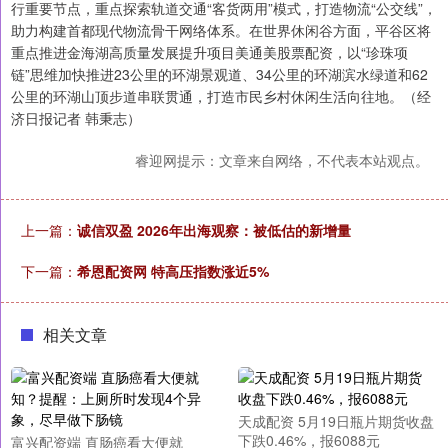
行重要节点，重点探索轨道交通“客货两用”模式，打造物流“公交线”，
助力构建首都现代物流骨干网络体系。在世界休闲谷方面，平谷区将
重点推进金海湖高质量发展提升项目美通美股票配资，以“珍珠项
链”思维加快推进23公里的环湖景观道、34公里的环湖滨水绿道和62
公里的环湖山顶步道串联贯通，打造市民乡村休闲生活向往地。（经
济日报记者 韩秉志）
睿迎网提示：文章来自网络，不代表本站观点。
上一篇：
诚信双盈 2026年出海观察：被低估的新增量
下一篇：
希恩配资网 特高压指数涨近5%
相关文章
天成配资 5月19日瓶片期货收盘
下跌0.46%，报6088元
富兴配资端 直肠癌看大便就