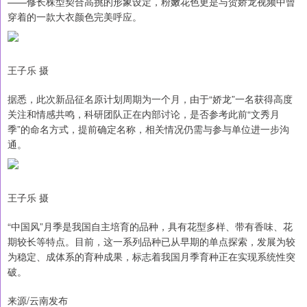
——修长株型契合高挑的形象设定，粉嫩花色更是与贺娇龙视频中曾
穿着的一款大衣颜色完美呼应。
王子乐 摄
据悉，此次新品征名原计划周期为一个月，由于“娇龙”一名获得高度
关注和情感共鸣，科研团队正在内部讨论，是否参考此前“文秀月
季”的命名方式，提前确定名称，相关情况仍需与参与单位进一步沟
通。
王子乐 摄
“中国风”月季是我国自主培育的品种，具有花型多样、带有香味、花
期较长等特点。目前，这一系列品种已从早期的单点探索，发展为较
为稳定、成体系的育种成果，标志着我国月季育种正在实现系统性突
破。
来源/云南发布