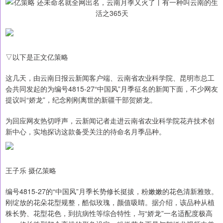
▽以下是正文亿策略
这几天，由云南日报云新闻客户端、云南省农业科学院、昆明市总工
会共同发起的为编号4815-27“中国风”月季征名的新闻下面，不少网友
提议叫“娇龙”，纪念刚刚离世的新疆干部贺娇龙。
为回应网友热切呼声，云新闻记者走进云南省农业科学院花卉技术创
新中心，实地探访这款备受关注的待命名月季品种。
王子乐 摄亿策略
编号4815-27的“中国风”月季长势修长挺拔，粉嫩嫩的花色清新雅致。
刚绽放的花朵花型规整，酷似玫瑰，颜值吸睛。据介绍，该品种从植
株长势、花型花色，到抗病性等综合特性，与“娇龙”一名适配度极高