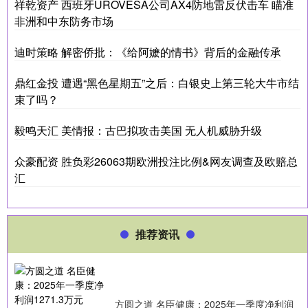
祥乾资产 西班牙UROVESA公司AX4防地雷反伏击车 瞄准
非洲和中东防务市场
迪时策略 解密侨批：《给阿嬷的情书》背后的金融传承
鼎红金投 遭遇“黑色星期五”之后：白银史上第三轮大牛市结
束了吗？
毅鸣天汇 美情报：古巴拟攻击美国 无人机威胁升级
众豪配资 胜负彩26063期欧洲投注比例&网友调查及欧赔总
汇
推荐资讯
方圆之道 名臣健康：2025年一季度净利润