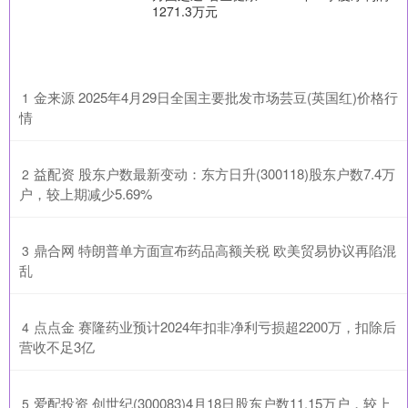
1271.3万元
​金来源 2025年4月29日全国主要批发市场芸豆(英国红)价格行
1
情
​益配资 股东户数最新变动：东方日升(300118)股东户数7.4万
2
户，较上期减少5.69%
​鼎合网 特朗普单方面宣布药品高额关税 欧美贸易协议再陷混
3
乱
​点点金 赛隆药业预计2024年扣非净利亏损超2200万，扣除后
4
营收不足3亿
​爱配投资 创世纪(300083)4月18日股东户数11.15万户，较上
5