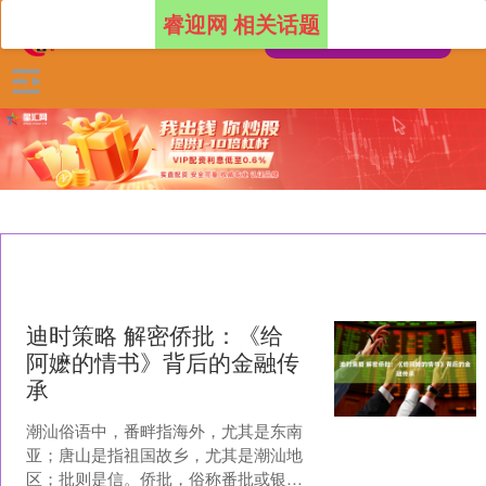
睿迎网 相关话题
迪时策略 解密侨批：《给
阿嬷的情书》背后的金融传
承
潮汕俗语中，番畔指海外，尤其是东南
亚；唐山是指祖国故乡，尤其是潮汕地
区；批则是信。侨批，俗称番批或银