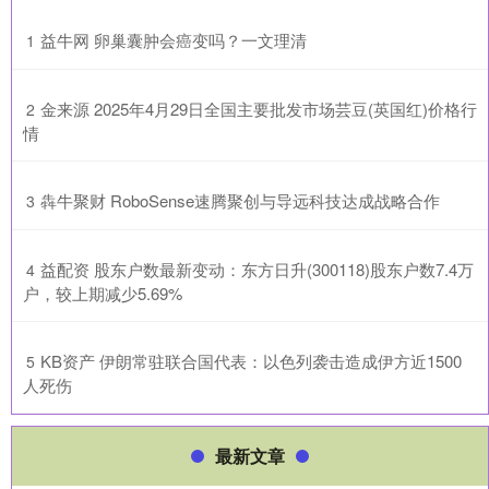
​益牛网 卵巢囊肿会癌变吗？一文理清
1
​金来源 2025年4月29日全国主要批发市场芸豆(英国红)价格行
2
情
​犇牛聚财 RoboSense速腾聚创与导远科技达成战略合作
3
​益配资 股东户数最新变动：东方日升(300118)股东户数7.4万
4
户，较上期减少5.69%
​KB资产 伊朗常驻联合国代表：以色列袭击造成伊方近1500
5
人死伤
最新文章