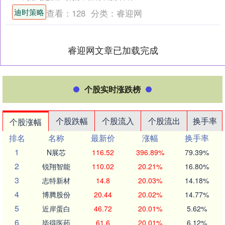
信，是海外华侨通过民间渠道以及后来
迪时策略
查看：
128
分类：
睿迎网
的金融邮政机构寄回国内、附....
睿迎网文章已加载完成
个股实时涨跌榜
个股跌幅
个股流入
个股流出
换手率
个股涨幅
排名
名称
最新价
涨幅
换手率
1
N展芯
116.52
396.89%
79.39%
2
锐翔智能
110.02
20.21%
16.80%
3
志特新材
14.8
20.03%
14.18%
4
博腾股份
20.44
20.02%
14.77%
5
近岸蛋白
46.72
20.01%
5.62%
6
毕得医药
61.6
20.01%
6.12%