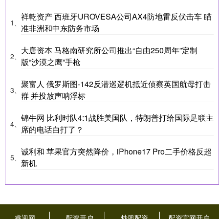
祥乾资产 西班牙UROVESA公司AX4防地雷反伏击车 瞄
1、
准非洲和中东防务市场
大唐资本 马格南研究所公司推出“自由250周年”定制
2、
版“沙漠之鹰”手枪
聚富人 俄罗斯图-142反潜巡逻机抵近侦察英国航母打击
3、
群 并投放声呐浮标
锦牛网 比利时队4:1战胜美国队，特朗普打给国际足联主
4、
席的电话白打了？
诚利和 苹果官方突然降价，iPhone17 Pro二手价格反超
5、
新机
睿迎网
配资开户
炒股配资
配资官网开户