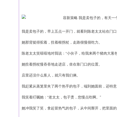
我是卖包子的，早上五点一开门，就看到陈老太太站在门口
她那背挺得驼着，拄着根拐杖，走路很慢很吃力。
陈老太太笑嘻嘻地对我说：“小伙子，给我来两个猪肉大葱包
她拄着拐杖慢吞吞地走进店，坐在靠门口的位置。
店里还没什么客人，就只有我们俩。
我赶紧从蒸笼里夹了两个热乎的包子，端到她面前，还特意
我笑着叮嘱她：“老太太，包子烫，您慢点吃啊。”
她冲我笑了笑，拿起冒热气的包子，从中间掰开，把里面的
深证成指
14311.01
39.68
1.02%
200.89