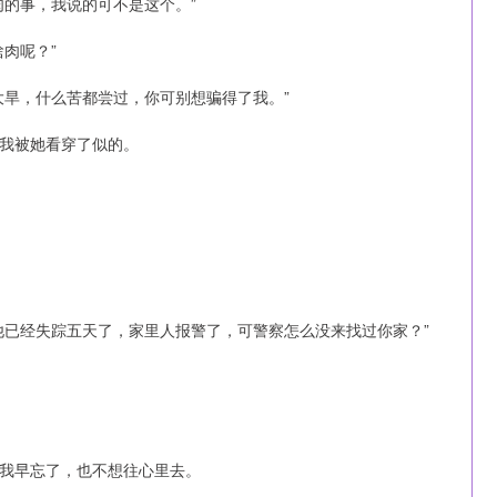
肉的事，我说的可不是这个。”
肉呢？”
大旱，什么苦都尝过，你可别想骗得了我。”
我被她看穿了似的。
他已经失踪五天了，家里人报警了，可警察怎么没来找过你家？”
。
我早忘了，也不想往心里去。