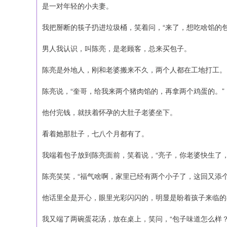
是一对年轻的小夫妻。
我把掰断的筷子扔进垃圾桶，笑着问，“来了，想吃啥馅的包
男人我认识，叫陈亮，是老顾客，总来买包子。
陈亮是外地人，刚和老婆搬来不久，两个人都在工地打工。
陈亮说，“奎哥，给我来两个猪肉馅的，再拿两个鸡蛋的。”
他付完钱，就扶着怀孕的大肚子老婆坐下。
看着她那肚子，七八个月都有了。
我端着包子放到陈亮面前，笑着说，“亮子，你老婆快生了
陈亮笑笑，“福气啥啊，家里已经有两个小子了，这回又添
他话里全是开心，眼里光彩闪闪的，明显是盼着孩子来临的
我又端了两碗蛋花汤，放在桌上，笑问，“包子味道怎么样？