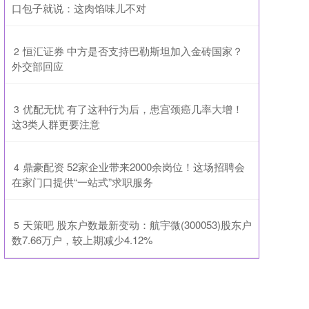
口包子就说：这肉馅味儿不对
​恒汇证券 中方是否支持巴勒斯坦加入金砖国家？
2
外交部回应
​优配无忧 有了这种行为后，患宫颈癌几率大增！
3
这3类人群更要注意
​鼎豪配资 52家企业带来2000余岗位！这场招聘会
4
在家门口提供“一站式”求职服务
​天策吧 股东户数最新变动：航宇微(300053)股东户
5
数7.66万户，较上期减少4.12%