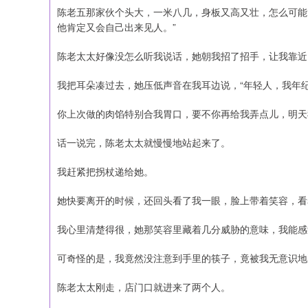
陈老五那家伙个头大，一米八几，身板又高又壮，怎么可能
他肯定又会自己出来见人。”
陈老太太好像没怎么听我说话，她朝我招了招手，让我靠近
我把耳朵凑过去，她压低声音在我耳边说，“年轻人，我年
你上次做的肉馅特别合我胃口，要不你再给我弄点儿，明天
话一说完，陈老太太就慢慢地站起来了。
我赶紧把拐杖递给她。
她快要离开的时候，还回头看了我一眼，脸上带着笑容，看
我心里清楚得很，她那笑容里藏着几分威胁的意味，我能感
可奇怪的是，我竟然没注意到手里的筷子，竟被我无意识地
陈老太太刚走，店门口就进来了两个人。