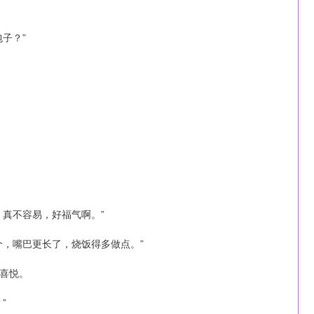
子？”
，真不容易，好福气啊。”
个，嘴巴更长了，烧饭得多做点。”
喜悦。
”