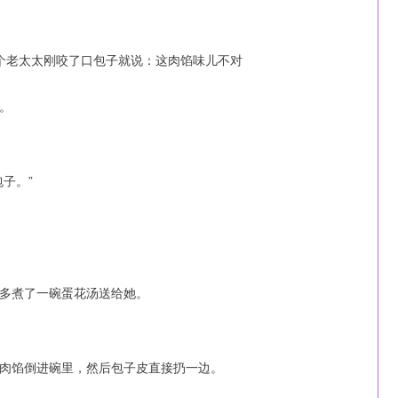
。
子。”
多煮了一碗蛋花汤送给她。
肉馅倒进碗里，然后包子皮直接扔一边。
沪深300
4694.44
1.42%
43.13
0.93%