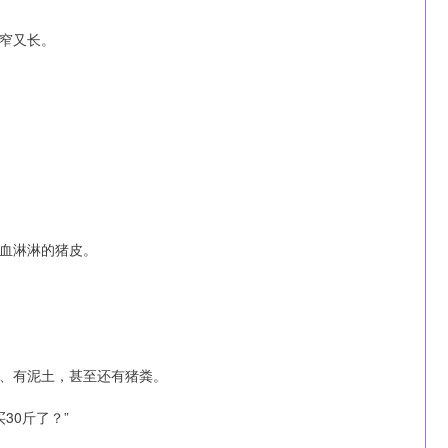
窄又长。
血淋淋的猪皮。
、有泥土，甚至还有猪粪。
30斤了？”