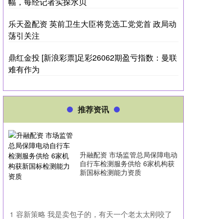
幅，每经记者实探水贝
乐天盈配资 英前卫生大臣将竞选工党党首 政局动
荡引关注
鼎红金投 [新浪彩票]足彩26062期盈亏指数：曼联
难有作为
推荐资讯
升融配资 市场监管总局保障电动
自行车检测服务供给 6家机构获
新国标检测能力资质
​容新策略 我是卖包子的，有天一个老太太刚咬了
1