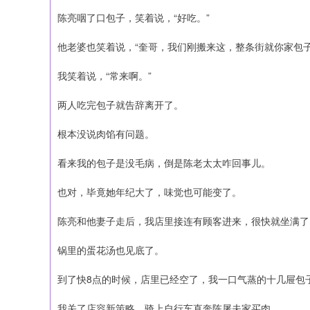
陈亮咽了口包子，笑着说，“好吃。”
他老婆也笑着说，“奎哥，我们刚搬来这，整条街就你家包
我笑着说，“常来啊。”
两人吃完包子就告辞离开了。
根本没说肉馅有问题。
看来我的包子是没毛病，倒是陈老太太咋回事儿。
也对，毕竟她年纪大了，味觉也可能变了。
陈亮和他妻子走后，我店里接连有顾客进来，很快就坐满了
锅里的蛋花汤也见底了。
到了快8点的时候，店里已经空了，我一口气蒸的十几屉包
我关了店容新策略，骑上自行车直奔陈屠夫家买肉。