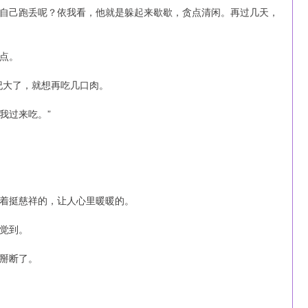
自己跑丢呢？依我看，他就是躲起来歇歇，贪点清闲。再过几天，
点。
纪大了，就想再吃几口肉。
我过来吃。”
着挺慈祥的，让人心里暖暖的。
觉到。
掰断了。