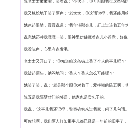
陈老太太撇撇嘴，笑着说：“小伙子，你可别跟我扯这些猪
我又尴尬地干笑了两声：“老太太，你这话说得，我还能用啥
她眯起眼睛，缓缓说道：“我年轻那会儿，赶上过连着五年
说完她还冲我嘿嘿一笑，眼神里仿佛藏着点儿小得意，好像
我没吭声，心里有点发毛。
老太太又开口了：“你知道咱这条街上丢了个人的事儿吧？”
我皱起眉头，纳闷地问：“丢人？丢人怎么可能呢？”
她笑了笑，说：“就是那个跟你对着干，爱拌嘴的陈五啊，
陈五是我隔壁对门的邻居，他家也是卖包子的。
我说，“这事儿我还记得，警察确实来过我家，问了几句话
可你想啊，我们两人打架那事儿都已经是一年前的旧事了，