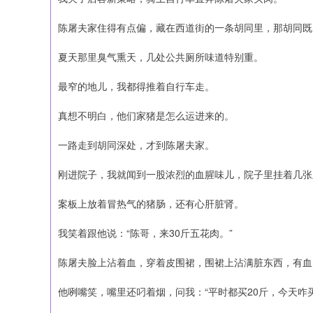
陈屠夫家住得有点偏，藏在西道街的一条胡同里，那胡同既
夏天那里臭气熏天，几处公共厕所味道特别重。
最窄的地儿，我都得推着自行车走。
真想不明白，他们家猪是怎么运进来的。
一路走到胡同深处，才到陈屠夫家。
刚进院子，我就闻到一股浓烈的血腥味儿，院子里挂着几张
案板上放着冒热气的猪肠，还有心肝脏肾。
我笑着跟他说：“陈哥，来30斤五花肉。”
陈屠夫脸上沾着血，穿着皮围裙，围裙上沾满脏东西，有血
他咧嘴笑，嘴里还叼着烟，问我：“平时都买20斤，今天咋买