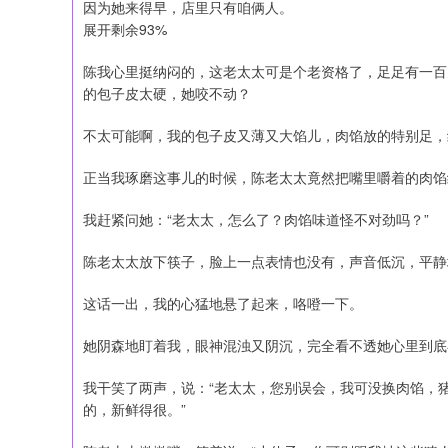
因为她来得早，店里只有咱俩人。
展开剩余93%
陈我心里挺纳闷的，这老太太可是个老资格了，足足有一百
的包子皮太硬，她咬不动？
不太可能啊，我的包子皮又薄又大馅儿，肉馅放的特别足，
正当我琢磨这事儿的时候，陈老太太竟然把嘴里嚼着的肉馅
我赶紧问她：“老太太，怎么了？肉馅味道怪不对劲吗？”
陈老太太放下筷子，脸上一点表情也没有，声音低沉，平静
这话一出，我的心猛地悬了起来，咯噔一下。
她阴森地盯着我，眼神混浊又阴沉，完全看不透她心里到底
我干笑了两声，说：“老太太，您别误会，我可没换肉馅，
的，新鲜得很。”