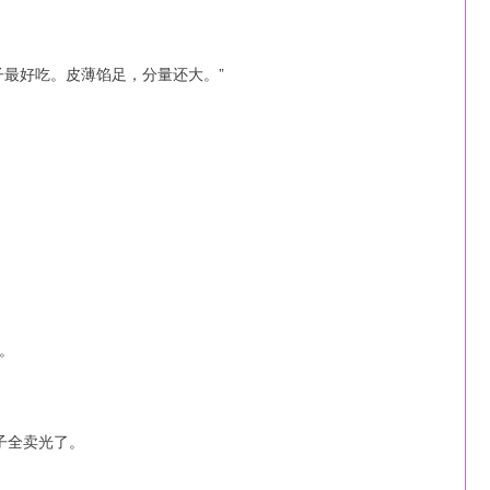
子最好吃。皮薄馅足，分量还大。”
。
子全卖光了。