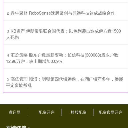
​犇牛聚财 RoboSense速腾聚创与导远科技达成战略合作
2
​KB资产 伊朗常驻联合国代表：以色列袭击造成伊方近1500
3
人死伤
​汇盈策略 股东户数最新变动：长信科技(300088)股东户数
4
12.96万户，较上期增加0.09%
​高亿管理 顾溥：明朝第四代镇远侯，在湖广镇守多年，屡屡
5
平定蛮族叛乱
睿迎网
配资开户
炒股配资
配资官网开户