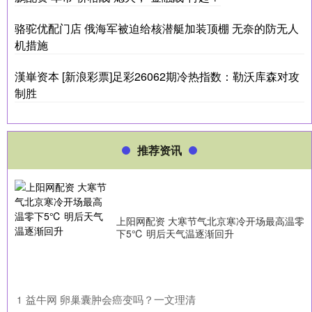
骆驼优配门店 俄海军被迫给核潜艇加装顶棚 无奈的防无人
机措施
漢崋资本 [新浪彩票]足彩26062期冷热指数：勒沃库森对攻
制胜
推荐资讯
上阳网配资 大寒节气北京寒冷开场最高温零
下5℃ 明后天气温逐渐回升
​益牛网 卵巢囊肿会癌变吗？一文理清
1