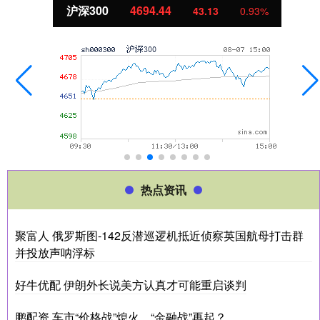
沪深300
4694.44
43.13
0.93%
热点资讯
聚富人 俄罗斯图-142反潜巡逻机抵近侦察英国航母打击群
并投放声呐浮标
好牛优配 伊朗外长说美方认真才可能重启谈判
鹏配资 车市“价格战”熄火，“金融战”再起？