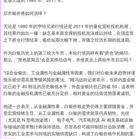
是放大版的 1980 年、2011 年。"
后市银价将如何演绎？
无论是 1980 年的亨特兄弟行情还是 2011 年的量化宽松投机热潮，
其结果均如出一辙：缺乏基本面支撑的投机泡沫难以持续，在强监管
之下挤仓行情结束，银价短期大幅下挫，并随之经历长期的低迷期。
作为白银历史上的第三轮大牛市，本轮行情同样有着"挤仓"的烙印。
那么，"黑色星期五"会是其终结信号，并使其步上两轮牛市后尘吗？
"综合金银比、工业属性与金融属性等因素，我们对白银未来趋势持谨
慎乐观但需高度警惕风险的看法。"顾冯达向记者表示，当前内盘金银
比已处于 40 附近的历史极低水平，外盘金银比也已跌破 50，这表明
白银的金融投机属性已被充分定价，相对黄金的估值优势显著减弱。
他进一步表示，从金融属性看，白银价格走势仍将主要跟随黄金，并
受宏观情绪主导。从工业属性看，白银的需求前景仍具韧性。光伏
（尤其是 N 型电池渗透）、电子电气、汽车电控及 AI 相关基础设施
等领域的需求预计将保持强劲。尽管高价可能抑制部分边际消费，但
坚实的工业需求与持续的实物供需缺口，构成了白银价格中长期的重