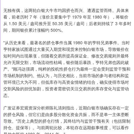
无独有偶，这两轮白银大牛市均因挤仓而兴、遭遇监管而终。具体来
看，前者历时 7 年（涨价主要集中于 1979 年至 1980 年），将银价
从 1.50 美元 / 盎司推升至 50.35 美元 / 盎司；后者则持续了 3 年多时
间，期间银价累计涨幅约 500%。
"从历史来看，最著名的挤仓事件当属 1980 年的亨特兄弟事件。当时
亨特家族试图通过大量买入期货和现货来控制白银市场，导致银价在
短时间内出现暴涨，但随着交易所提高保证金、修改交易规则并最终
允许无限交割，市场流动性枯竭，银价随后暴跌，亨特兄弟也因此破
产。"顾冯达强调，纯粹的投机性挤仓行为最终一定会受到监管干预和
市场机制的制约。他认为，与历史相比，当前市场的参与者结构和监
管环境已大为不同，但低库存与高资金情绪的结合，确实使得市场对
交割风险的担忧加剧，投资者需密切关注交易所的库存变化与监管动
态。
广发证券宏观资深分析师陈礼清则指出，近期白银市场确实存在一定
的挤仓风险，但它们是由多股分散化资金共振，而不是单一主体垄断
导致。"历史上典型的挤仓行情，其终结均与监管干预有关（包括限制
持仓、提保等）。与前两轮比较，本轮存在远期叙事维度，可以看作