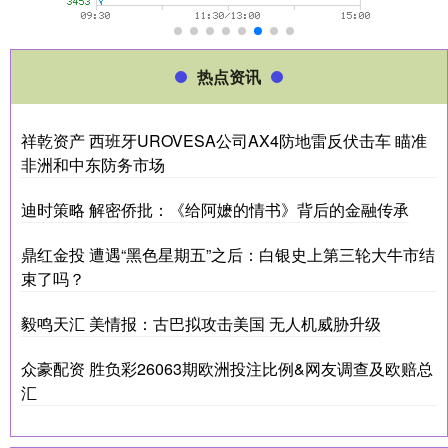
热点资讯
祥乾资产 西班牙UROVESA公司AX4防地雷反伏击车 瞄准
非洲和中东防务市场
迪时策略 解密侨批：《给阿嬷的情书》背后的金融传承
鼎红金投 遭遇“黑色星期五”之后：白银史上第三轮大牛市结
束了吗？
毅鸣天汇 美情报：古巴拟攻击美国 无人机威胁升级
众豪配资 胜负彩26063期欧洲投注比例&网友调查及欧赔总
汇