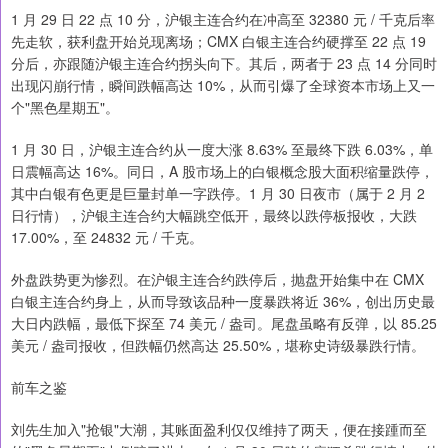
1 月 29 日 22 点 10 分，沪银主连合约在冲高至 32380 元 / 千克后率
先走软，获利盘开始兑现离场；CMX 白银主连合约硬撑至 22 点 19
分后，亦跟随沪银主连合约拐头向下。其后，两者于 23 点 14 分同时
出现闪崩行情，瞬间跌幅高达 10%，从而引爆了全球资本市场上又一
个"黑色星期五"。
1 月 30 日，沪银主连合约从一度大涨 8.63% 至最终下跌 6.03%，单
日震幅高达 16%。同日，A 股市场上的白银概念股大面积缩量跌停，
其中白银有色更是巨量封单一字跌停。1 月 30 日夜市（属于 2 月 2
日行情），沪银主连合约大幅跳空低开，最终以跌停板报收，大跌
17.00%，至 24832 元 / 千克。
外盘跌势更为惨烈。在沪银主连合约跌停后，抛盘开始集中在 CMX
白银主连合约身上，从而导致该品种一度暴跌将近 36%，创出历史最
大日内跌幅，最低下探至 74 美元 / 盎司。尾盘虽略有反弹，以 85.25
美元 / 盎司报收，但跌幅仍然高达 25.50%，堪称史诗级暴跌行情。
前车之鉴
刘先生加入"抢银"大潮，其账面盈利仅仅维持了两天，便在接踵而至