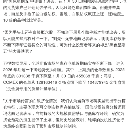
的"黑色星期五"中倒赔了进去。在 1 月 30 日晚的疯狂杀跌行情中，他
的期货账户已经达到强平线，因此只能忍痛割肉出局。但他并未离
场，而是反手抢了些白银沽权。当晚，白银沽权疯狂上涨，涨幅超过
10 倍的品种比比皆是。
"因为手头上还有白银概念股，不知道下周几个跌停板才能抛出去，所
以只能买些沽权对冲一下。"刘先生无奈地向记者表示，明明库存数据
不断下降印证着挤仓的可能性，可为什么投资者等来的却是"黑色星期
五"的大暴跌呢？
万得数据显示，全球期货市场的库存仓单近期确实在不断下降，进入
2026 年后这一下降趋势更为明显。其中，上期所的仓单数量从 2025
年底的 691638 千克下降至 1 月 30 日的 455068 千克；同期，
COMEX 的仓单从 128163446 金衡盎司下降至 104879945 金衡盎司
（贵金属专用的质量计量单位）。
"关于市场传言的白银挤仓情况，我们认为当前市场确实呈现出部分挤
仓特征，主要体现为可交割实物库存偏低等。"国信期货首席分析师顾
冯达向记者表示，当前持续的大规模供需缺口与低库存环境，确实为
挤仓预期的滋生提供了土壤，但历史经验表明，纯粹的投机性挤仓行
为最终会受到监管干预和市场机制的制约。