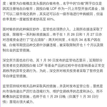
度：被誉为白银概念龙头股的白银有色，名字中的"白银"两字仅仅是
因其注册地在白银市；国投白银 LOF 作为一只上市型开放式基金，除
了可以二级市场交易外，其实还可以在一级市场进行申购赎回，但溢
价率竟然一度被投资者炒高至 60%。
面对银价的此种疯狂炒作，监管也在强势介入。上期所在接连采取了
提保、限额等一系列标准措施后，终于在 1 月 26 日和 1 月 27 日亦
对违规资金进行了"定点清除"：两天时间里，6 组共 34 名客户因在
锡、白银等期货品种交易中涉嫌违规，被采取限制开仓 1 个月以及限
制出金的监管措施。
深交所方面也在行动。其 1 月 30 日发布的监管动态显示，近期部分
投资者在交易国投白银 LOF 等基金产品的过程中存在影响基金正常交
易秩序的异常交易行为。为此，深交所对相关投资者采取了暂停交易
等自律监管措施。
监管层持续对相关品种采取风控措施，并及时发布监管公告，显然是
向市场传递出严厉打击违规行为、维护交易秩序的态度和决心。而不
断叠加的监管措施，也终于在 1 月 29 日晚（归属于 1 月 30 日行
情）显现出强大威力。