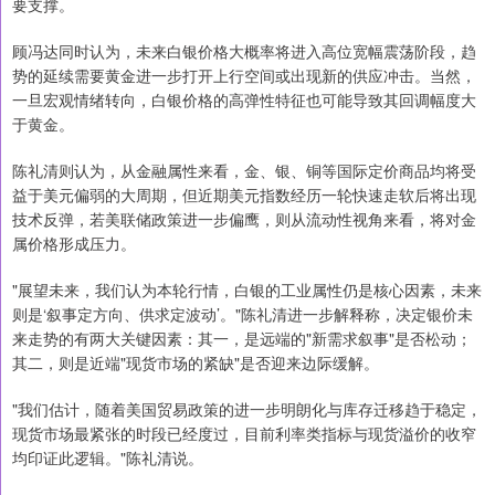
要支撑。
顾冯达同时认为，未来白银价格大概率将进入高位宽幅震荡阶段，趋
势的延续需要黄金进一步打开上行空间或出现新的供应冲击。当然，
一旦宏观情绪转向，白银价格的高弹性特征也可能导致其回调幅度大
于黄金。
陈礼清则认为，从金融属性来看，金、银、铜等国际定价商品均将受
益于美元偏弱的大周期，但近期美元指数经历一轮快速走软后将出现
技术反弹，若美联储政策进一步偏鹰，则从流动性视角来看，将对金
属价格形成压力。
"展望未来，我们认为本轮行情，白银的工业属性仍是核心因素，未来
则是‘叙事定方向、供求定波动’。"陈礼清进一步解释称，决定银价未
来走势的有两大关键因素：其一，是远端的"新需求叙事"是否松动；
其二，则是近端"现货市场的紧缺"是否迎来边际缓解。
"我们估计，随着美国贸易政策的进一步明朗化与库存迁移趋于稳定，
现货市场最紧张的时段已经度过，目前利率类指标与现货溢价的收窄
均印证此逻辑。"陈礼清说。