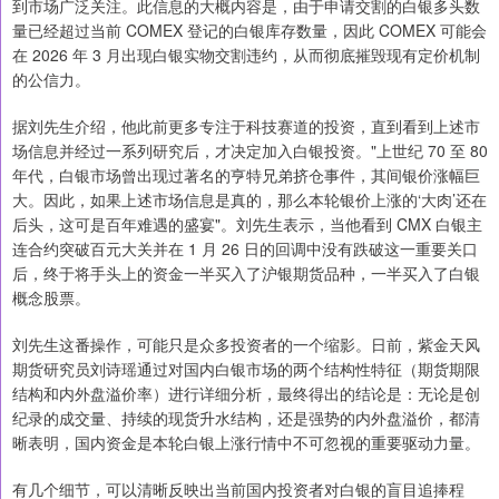
到市场广泛关注。此信息的大概内容是，由于申请交割的白银多头数
量已经超过当前 COMEX 登记的白银库存数量，因此 COMEX 可能会
在 2026 年 3 月出现白银实物交割违约，从而彻底摧毁现有定价机制
的公信力。
据刘先生介绍，他此前更多专注于科技赛道的投资，直到看到上述市
场信息并经过一系列研究后，才决定加入白银投资。"上世纪 70 至 80
年代，白银市场曾出现过著名的亨特兄弟挤仓事件，其间银价涨幅巨
大。因此，如果上述市场信息是真的，那么本轮银价上涨的‘大肉’还在
后头，这可是百年难遇的盛宴"。刘先生表示，当他看到 CMX 白银主
连合约突破百元大关并在 1 月 26 日的回调中没有跌破这一重要关口
后，终于将手头上的资金一半买入了沪银期货品种，一半买入了白银
概念股票。
刘先生这番操作，可能只是众多投资者的一个缩影。日前，紫金天风
期货研究员刘诗瑶通过对国内白银市场的两个结构性特征（期货期限
结构和内外盘溢价率）进行详细分析，最终得出的结论是：无论是创
纪录的成交量、持续的现货升水结构，还是强势的内外盘溢价，都清
晰表明，国内资金是本轮白银上涨行情中不可忽视的重要驱动力量。
有几个细节，可以清晰反映出当前国内投资者对白银的盲目追捧程