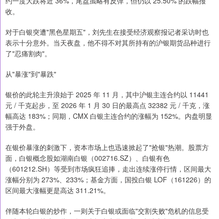
约一度大跌将近 36%，尾盘虽略有反弹，但仍以 25.50% 的跌幅报
收。
对于白银突遭"黑色星期五"，刘先生在接受经济观察报记者采访时也
表示十分意外。当天夜盘，他不得不对其所持有的沪银期货品种进行
了"忍痛割肉"。
从"暴涨"到"暴跌"
银价的此轮主升浪始于 2025 年 11 月，其中沪银主连合约以 11441
元 / 千克起步，至 2026 年 1 月 30 日的最高点 32382 元 / 千克，涨
幅高达 183%；同期，CMX 白银主连合约的涨幅为 152%。内盘明显
强于外盘。
在银价暴涨的刺激下，资本市场上也迅速掀起了"抢银"热潮。股票方
面，白银概念股如湖南白银（002716.SZ）、白银有色
（601212.SH）等受到市场疯狂追捧，走出连续涨停行情，区间最大
涨幅分别为 273%、233%；基金方面，国投白银 LOF（161226）的
区间最大涨幅更是高达 311.21%。
伴随本轮白银的炒作，一则关于白银或面临"交割失败"危机的信息受