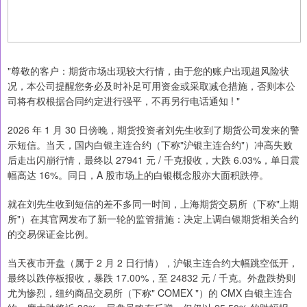
"尊敬的客户：期货市场出现较大行情，由于您的账户出现超风险状
况，本公司提醒您务必及时补足可用资金或采取减仓措施，否则本公
司将有权根据合同约定进行强平，不再另行电话通知 ! "
2026 年 1 月 30 日傍晚，期货投资者刘先生收到了期货公司发来的警
示短信。当天，国内白银主连合约（下称"沪银主连合约"）冲高失败
后走出闪崩行情，最终以 27941 元 / 千克报收，大跌 6.03%，单日震
幅高达 16%。同日，A 股市场上的白银概念股亦大面积跌停。
就在刘先生收到短信的差不多同一时间，上海期货交易所（下称"上期
所"）在其官网发布了新一轮的监管措施：决定上调白银期货相关合约
的交易保证金比例。
当天夜市开盘（属于 2 月 2 日行情），沪银主连合约大幅跳空低开，
最终以跌停板报收，暴跌 17.00%，至 24832 元 / 千克。外盘跌势则
尤为惨烈，纽约商品交易所（下称" COMEX "）的 CMX 白银主连合