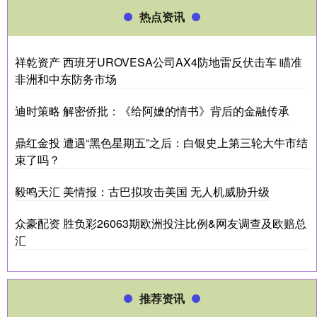
热点资讯
祥乾资产 西班牙UROVESA公司AX4防地雷反伏击车 瞄准
非洲和中东防务市场
迪时策略 解密侨批：《给阿嬷的情书》背后的金融传承
鼎红金投 遭遇“黑色星期五”之后：白银史上第三轮大牛市结
束了吗？
毅鸣天汇 美情报：古巴拟攻击美国 无人机威胁升级
众豪配资 胜负彩26063期欧洲投注比例&网友调查及欧赔总
汇
推荐资讯