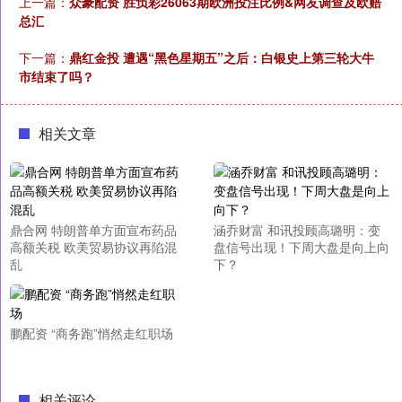
上一篇：
众豪配资 胜负彩26063期欧洲投注比例&网友调查及欧赔
总汇
下一篇：
鼎红金投 遭遇“黑色星期五”之后：白银史上第三轮大牛
市结束了吗？
相关文章
鼎合网 特朗普单方面宣布药品
涵乔财富 和讯投顾高璐明：变
高额关税 欧美贸易协议再陷混
盘信号出现！下周大盘是向上向
乱
下？
鹏配资 “商务跑”悄然走红职场
相关评论