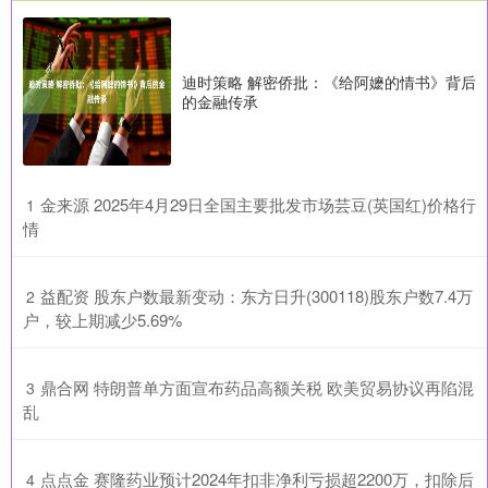
迪时策略 解密侨批：《给阿嬷的情书》背后
的金融传承
​金来源 2025年4月29日全国主要批发市场芸豆(英国红)价格行
1
情
​益配资 股东户数最新变动：东方日升(300118)股东户数7.4万
2
户，较上期减少5.69%
​鼎合网 特朗普单方面宣布药品高额关税 欧美贸易协议再陷混
3
乱
​点点金 赛隆药业预计2024年扣非净利亏损超2200万，扣除后
4