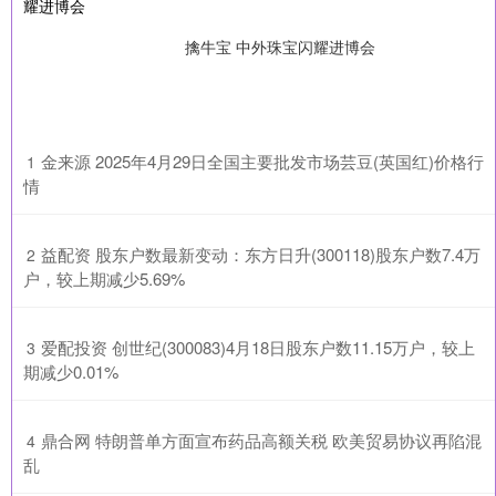
擒牛宝 中外珠宝闪耀进博会
​金来源 2025年4月29日全国主要批发市场芸豆(英国红)价格行
1
情
​益配资 股东户数最新变动：东方日升(300118)股东户数7.4万
2
户，较上期减少5.69%
​爱配投资 创世纪(300083)4月18日股东户数11.15万户，较上
3
期减少0.01%
​鼎合网 特朗普单方面宣布药品高额关税 欧美贸易协议再陷混
4
乱