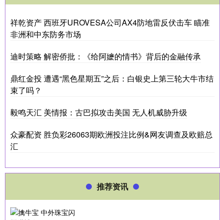
祥乾资产 西班牙UROVESA公司AX4防地雷反伏击车 瞄准
非洲和中东防务市场
迪时策略 解密侨批：《给阿嬷的情书》背后的金融传承
鼎红金投 遭遇“黑色星期五”之后：白银史上第三轮大牛市结
束了吗？
毅鸣天汇 美情报：古巴拟攻击美国 无人机威胁升级
众豪配资 胜负彩26063期欧洲投注比例&网友调查及欧赔总
汇
推荐资讯