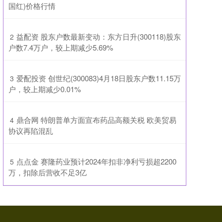
国红)价格行情
​益配资 股东户数最新变动：东方日升(300118)股东
2
户数7.4万户，较上期减少5.69%
​爱配投资 创世纪(300083)4月18日股东户数11.15万
3
户，较上期减少0.01%
​鼎合网 特朗普单方面宣布药品高额关税 欧美贸易
4
协议再陷混乱
​点点金 赛隆药业预计2024年扣非净利亏损超2200
5
万，扣除后营收不足3亿