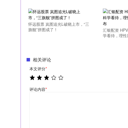
怀远股票 岚图追光L破晓上市，“三
旗舰”拼图成了！
汇银配资 HP
学看待，理性应
相关评论
本文评分
*
评论内容
*