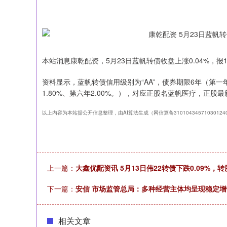
本站消息康乾配资，5月23日蓝帆转债收盘上涨0.04%，报103
资料显示，蓝帆转债信用级别为“AA”，债券期限6年（第一年0.
1.80%、第六年2.00%。），对应正股名蓝帆医疗，正股最新
以上内容为本站据公开信息整理，由AI算法生成（网信算备3101043457103012
上一篇：
大鑫优配资讯 5月13日伟22转债下跌0.09%，转股
下一篇：
安信 市场监管总局：多种经营主体均呈现稳定
上证指数
3940.04
164.40
2.13%
39.68
相关文章