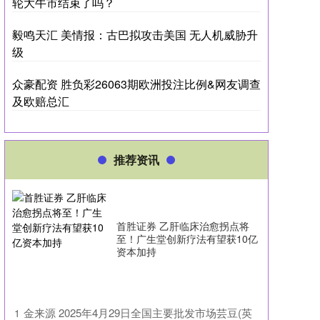
轮大牛市结束了吗？
毅鸣天汇 美情报：古巴拟攻击美国 无人机威胁升
级
众豪配资 胜负彩26063期欧洲投注比例&网友调查
及欧赔总汇
推荐资讯
首胜证券 乙肝临床治愈拐点将
至！广生堂创新疗法有望获10亿
资本加持
​金来源 2025年4月29日全国主要批发市场芸豆(英
1