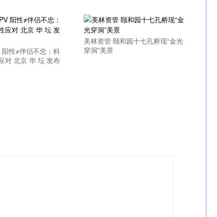
美林资管 颐和园十七孔桥现“金光
穿洞”美景
V 阳性≠伴侣不忠：科
对 北京 华 坛 发布