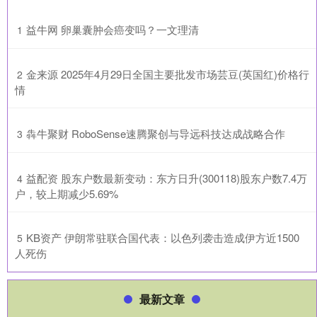
​益牛网 卵巢囊肿会癌变吗？一文理清
1
​金来源 2025年4月29日全国主要批发市场芸豆(英国红)价格行
2
情
​犇牛聚财 RoboSense速腾聚创与导远科技达成战略合作
3
​益配资 股东户数最新变动：东方日升(300118)股东户数7.4万
4
户，较上期减少5.69%
​KB资产 伊朗常驻联合国代表：以色列袭击造成伊方近1500
5
人死伤
最新文章