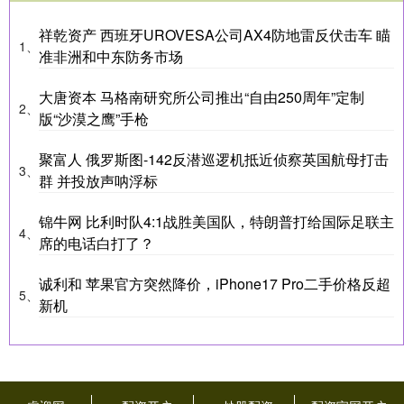
祥乾资产 西班牙UROVESA公司AX4防地雷反伏击车 瞄
1、
准非洲和中东防务市场
大唐资本 马格南研究所公司推出“自由250周年”定制
2、
版“沙漠之鹰”手枪
聚富人 俄罗斯图-142反潜巡逻机抵近侦察英国航母打击
3、
群 并投放声呐浮标
锦牛网 比利时队4:1战胜美国队，特朗普打给国际足联主
4、
席的电话白打了？
诚利和 苹果官方突然降价，iPhone17 Pro二手价格反超
5、
新机