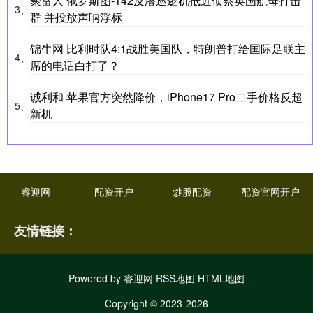
聚富人 俄罗斯图-142反潜巡逻机抵近侦察英国航母打击
3、
群 并投放声呐浮标
锦牛网 比利时队4:1战胜美国队，特朗普打给国际足联主
4、
席的电话白打了？
诚利和 苹果官方突然降价，iPhone17 Pro二手价格反超
5、
新机
睿迎网
配资开户
炒股配资
配资官网开户
友情链接：
Powered by
睿迎网
RSS地图
HTML地图
Copyright
© 2023-2026