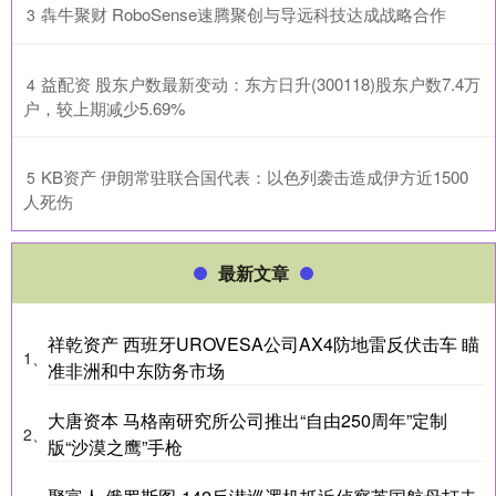
​犇牛聚财 RoboSense速腾聚创与导远科技达成战略合作
3
​益配资 股东户数最新变动：东方日升(300118)股东户数7.4万
4
户，较上期减少5.69%
​KB资产 伊朗常驻联合国代表：以色列袭击造成伊方近1500
5
人死伤
最新文章
祥乾资产 西班牙UROVESA公司AX4防地雷反伏击车 瞄
1、
准非洲和中东防务市场
大唐资本 马格南研究所公司推出“自由250周年”定制
2、
版“沙漠之鹰”手枪