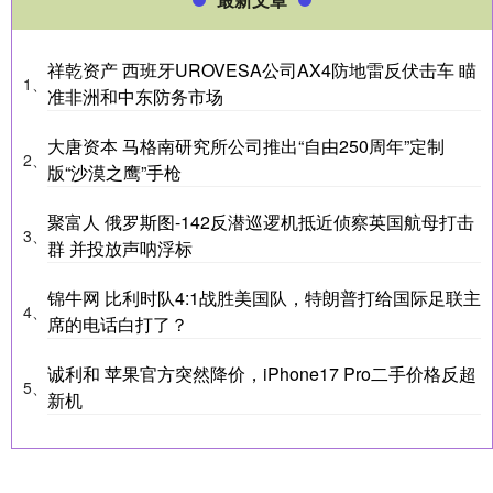
祥乾资产 西班牙UROVESA公司AX4防地雷反伏击车 瞄
1、
准非洲和中东防务市场
大唐资本 马格南研究所公司推出“自由250周年”定制
2、
版“沙漠之鹰”手枪
聚富人 俄罗斯图-142反潜巡逻机抵近侦察英国航母打击
3、
群 并投放声呐浮标
锦牛网 比利时队4:1战胜美国队，特朗普打给国际足联主
4、
席的电话白打了？
诚利和 苹果官方突然降价，iPhone17 Pro二手价格反超
5、
新机