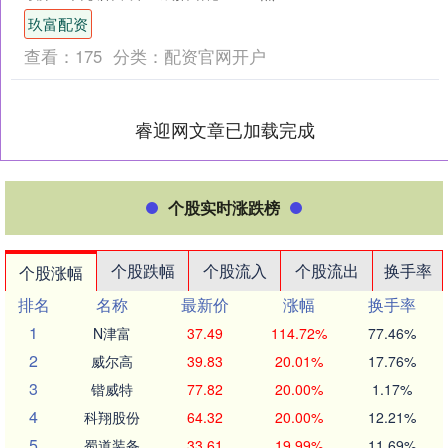
也创4年新高，创业板指、科创50、北证
玖富配资
5....
查看：
175
分类：
配资官网开户
睿迎网文章已加载完成
个股实时涨跌榜
个股跌幅
个股流入
个股流出
换手率
个股涨幅
排名
名称
最新价
涨幅
换手率
1
N津富
37.49
114.72%
77.46%
2
威尔高
39.83
20.01%
17.76%
3
锴威特
77.82
20.00%
1.17%
4
科翔股份
64.32
20.00%
12.21%
5
蜀道装备
33.61
19.99%
11.69%