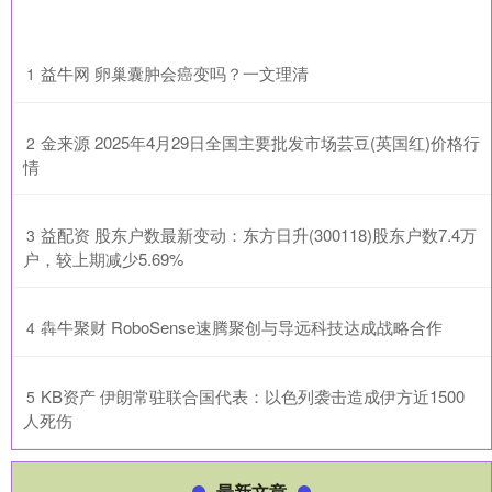
​益牛网 卵巢囊肿会癌变吗？一文理清
1
​金来源 2025年4月29日全国主要批发市场芸豆(英国红)价格行
2
情
​益配资 股东户数最新变动：东方日升(300118)股东户数7.4万
3
户，较上期减少5.69%
​犇牛聚财 RoboSense速腾聚创与导远科技达成战略合作
4
​KB资产 伊朗常驻联合国代表：以色列袭击造成伊方近1500
5
人死伤
最新文章