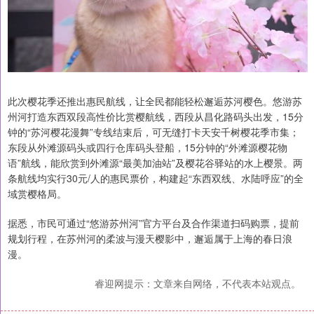
此次樱花季还推出惠民航线，让全民都能轻松邂逅苏河樱色。悠游苏
州河打造东西双段高性价比赏樱航线，西段从昌化路码头出发，15分
钟的“苏河樱花漫舞”专线结束后，可无缝打卡天安千树樱花季市集；
东段从外滩源码头或四行仓库码头登船，15分钟的“外滩源樱花物
语”航线，能欣赏到外滩源“最美加油站”及樱花谷驿站的水上樱景。两
条航线均实行30元/人的惠民票价，构建起“东西双线、水陆呼应”的全
域赏樱格局。
据悉，市民可通过“悠游苏州河”官方平台及合作渠道扫码购票，提前
规划行程，在苏州河的柔波与漫天樱影中，邂逅属于上海的春日浪
漫。
睿迎网提示：文章来自网络，不代表本站观点。