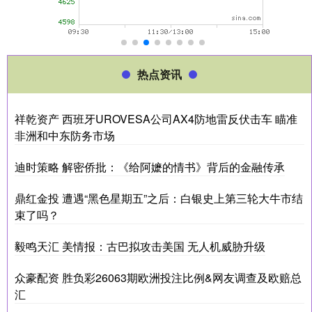
热点资讯
祥乾资产 西班牙UROVESA公司AX4防地雷反伏击车 瞄准
非洲和中东防务市场
迪时策略 解密侨批：《给阿嬷的情书》背后的金融传承
鼎红金投 遭遇“黑色星期五”之后：白银史上第三轮大牛市结
束了吗？
毅鸣天汇 美情报：古巴拟攻击美国 无人机威胁升级
众豪配资 胜负彩26063期欧洲投注比例&网友调查及欧赔总
汇