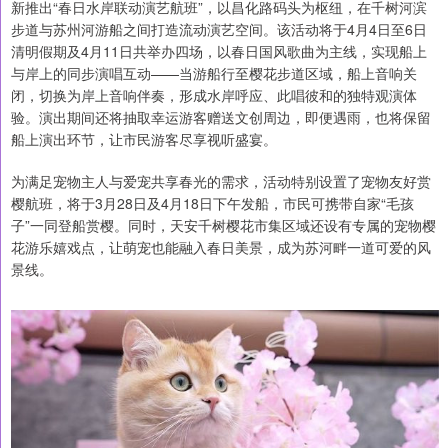
新推出“春日水岸联动演艺航班”，以昌化路码头为枢纽，在千树河滨
步道与苏州河游船之间打造流动演艺空间。该活动将于4月4日至6日
清明假期及4月11日共举办四场，以春日国风歌曲为主线，实现船上
与岸上的同步演唱互动——当游船行至樱花步道区域，船上音响关
闭，切换为岸上音响伴奏，形成水岸呼应、此唱彼和的独特观演体
验。演出期间还将抽取幸运游客赠送文创周边，即便遇雨，也将保留
船上演出环节，让市民游客尽享视听盛宴。
为满足宠物主人与爱宠共享春光的需求，活动特别设置了宠物友好赏
樱航班，将于3月28日及4月18日下午发船，市民可携带自家“毛孩
子”一同登船赏樱。同时，天安千树樱花市集区域还设有专属的宠物樱
花游乐嬉戏点，让萌宠也能融入春日美景，成为苏河畔一道可爱的风
景线。