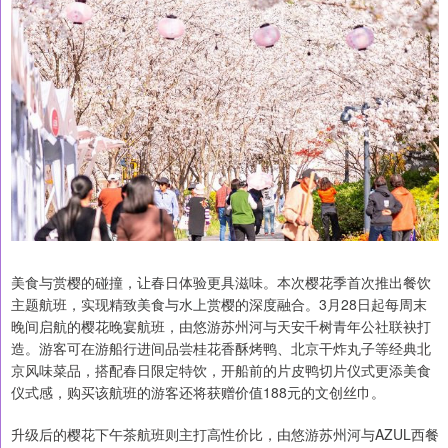
美食与赏樱的碰撞，让春日体验更具滋味。本次樱花季首次推出餐饮
主题航班，实现精致美食与水上赏樱的深度融合。3月28日起每周末
晚间启航的樱花晚宴航班，由悠游苏州河与天安千树青年公社联袂打
造。游客可在游船行进间品尝桂花香酥烤鸭、北京干炸丸子等经典北
京风味菜品，搭配春日限定特饮，开船前的片皮鸭切片仪式更添美食
仪式感，购买该航班的游客还将获赠价值188元的文创丝巾。
升级后的樱花下午茶航班则主打高性价比，由悠游苏州河与AZUL西餐