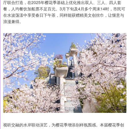
厅联合打造，在2025年樱花季基础上优化推出双人、三人、四人套
餐，人均餐饮加船票不足百元。3月下旬及4月多个周末14时，市民可
在水波荡漾中享受春日下午茶，同样能获赠精美文创丝巾，让惬意与
浪漫兼得。
视听交融的水岸联动演艺，为樱花季增添别样氛围感。本届樱花季创