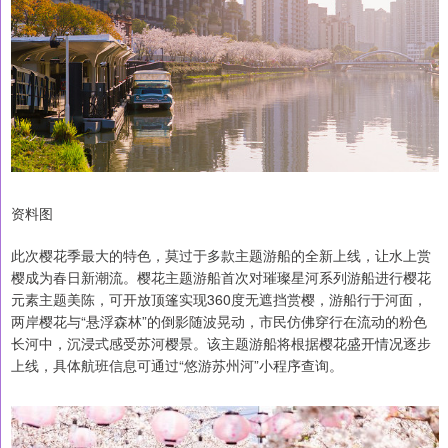
资料图
此次樱花季最大的特色，莫过于多款主题游船的全新上线，让水上赏
樱成为春日新潮流。樱花主题游船首次对璀璨星河系列游船进行樱花
元素主题美陈，可开放顶篷实现360度无遮挡赏樱，游船行于河面，
两岸樱花与“悬浮森林”的倒影随波晃动，市民仿佛穿行在流动的粉色
长河中，沉浸式感受苏河樱景。该主题游船将根据樱花盛开情况逐步
上线，具体航班信息可通过“悠游苏州河”小程序查询。