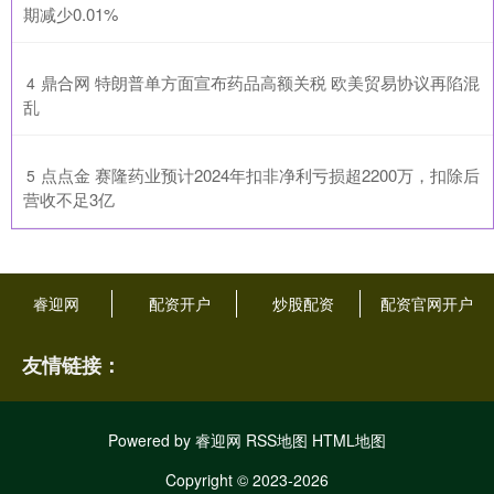
期减少0.01%
​鼎合网 特朗普单方面宣布药品高额关税 欧美贸易协议再陷混
4
乱
​点点金 赛隆药业预计2024年扣非净利亏损超2200万，扣除后
5
营收不足3亿
睿迎网
配资开户
炒股配资
配资官网开户
友情链接：
Powered by
睿迎网
RSS地图
HTML地图
Copyright
© 2023-2026