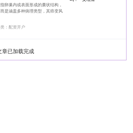
，指卵巢内或表面形成的囊状结构，
，而是涵盖多种病理类型，其癌变风
类：
配资开户
文章已加载完成
深证成指
14311.01
1.02%
200.89
1.42%