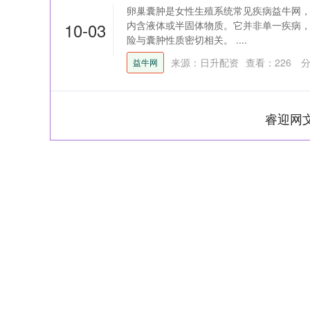
卵巢囊肿是女性生殖系统常见疾病益牛网
10-03
内含液体或半固体物质。它并非单一疾病
险与囊肿性质密切相关。 ....
来源：日升配资
查看：
226
分
益牛网
睿迎网
上证指数
3940.04
164.40
2.13%
39.68