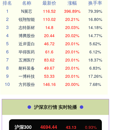
排名
名称
最新价
涨幅
换手率
1
N展芯
116.52
396.89%
79.39%
2
锐翔智能
110.02
20.21%
16.80%
3
志特新材
14.8
20.03%
14.18%
4
博腾股份
20.44
20.02%
14.77%
5
近岸蛋白
46.72
20.01%
5.62%
6
毕得医药
61.6
20.01%
6.12%
7
五洲医疗
83.62
20.01%
18.37%
8
耐科装备
49.67
20.01%
6.83%
9
一博科技
53.33
20.01%
17.26%
10
方邦股份
146.16
20.00%
7.68%
沪深京行情 实时轮播
沪深300
4694.44
北证
43.13
0.93%