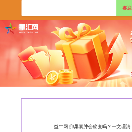
睿迎
首页
睿迎网
配
益牛网 卵巢囊肿会癌变吗？一文理清