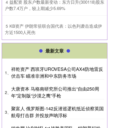
​益配资 股东户数最新变动：东方日升(300118)股东
4
户数7.4万户，较上期减少5.69%
​KB资产 伊朗常驻联合国代表：以色列袭击造成伊
5
方近1500人死伤
最新文章
祥乾资产 西班牙UROVESA公司AX4防地雷反
1、
伏击车 瞄准非洲和中东防务市场
大唐资本 马格南研究所公司推出“自由250周
2、
年”定制版“沙漠之鹰”手枪
聚富人 俄罗斯图-142反潜巡逻机抵近侦察英国
3、
航母打击群 并投放声呐浮标