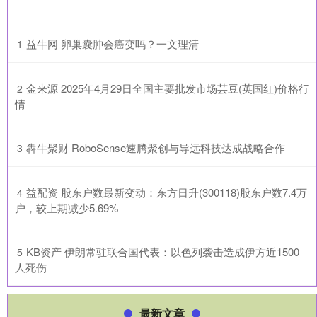
​益牛网 卵巢囊肿会癌变吗？一文理清
1
​金来源 2025年4月29日全国主要批发市场芸豆(英国红)价格行
2
情
​犇牛聚财 RoboSense速腾聚创与导远科技达成战略合作
3
​益配资 股东户数最新变动：东方日升(300118)股东户数7.4万
4
户，较上期减少5.69%
​KB资产 伊朗常驻联合国代表：以色列袭击造成伊方近1500
5
人死伤
最新文章