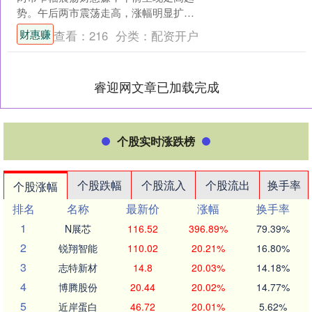
势。午后两市震荡走高，涨幅明显扩
大。 从盘面上看，AI硬件端集体反弹，
财惠赚
查看：
216
分类：
配资开户
CPO、高速铜连接....
睿迎网文章已加载完成
个股实时涨跌榜
个股跌幅
个股流入
个股流出
换手率
个股涨幅
排名
名称
最新价
涨幅
换手率
1
N展芯
116.52
396.89%
79.39%
2
锐翔智能
110.02
20.21%
16.80%
3
志特新材
14.8
20.03%
14.18%
4
博腾股份
20.44
20.02%
14.77%
5
近岸蛋白
46.72
20.01%
5.62%