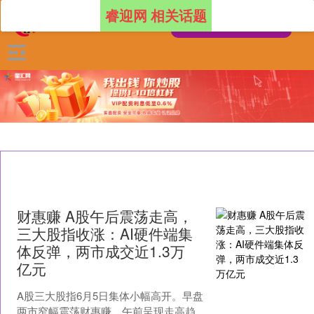
睿迎网 相关话题
财惠赚 A股午后震荡走高，
三大股指收涨：AI硬件端集
体反弹，两市成交近1.3万
亿元
A股三大股指6月5日集体小幅高开。早盘
两市窄幅震荡财惠赚，午前呈现走高趋