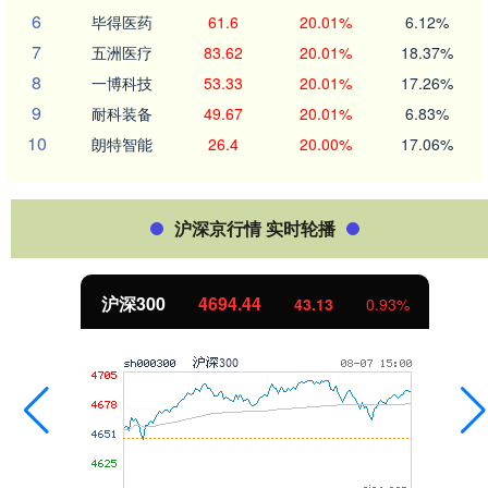
6
毕得医药
61.6
20.01%
6.12%
7
五洲医疗
83.62
20.01%
18.37%
8
一博科技
53.33
20.01%
17.26%
9
耐科装备
49.67
20.01%
6.83%
10
朗特智能
26.4
20.00%
17.06%
沪深京行情 实时轮播
北证50
1134.24
93%
11.37
1.0