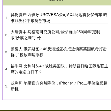
祥乾资产 西班牙UROVESA公司AX4防地雷反伏击车 瞄
1、
准非洲和中东防务市场
大唐资本 马格南研究所公司推出“自由250周年”定制
2、
版“沙漠之鹰”手枪
聚富人 俄罗斯图-142反潜巡逻机抵近侦察英国航母打击
3、
群 并投放声呐浮标
锦牛网 比利时队4:1战胜美国队，特朗普打给国际足联主
4、
席的电话白打了？
诚利和 苹果官方突然降价，iPhone17 Pro二手价格反超
5、
新机