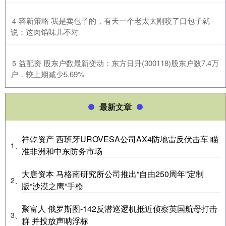
​容新策略 我是卖包子的，有天一个老太太刚咬了口包子就
4
说：这肉馅味儿不对
​益配资 股东户数最新变动：东方日升(300118)股东户数7.4万
5
户，较上期减少5.69%
最新文章
祥乾资产 西班牙UROVESA公司AX4防地雷反伏击车 瞄
1、
准非洲和中东防务市场
大唐资本 马格南研究所公司推出“自由250周年”定制
2、
版“沙漠之鹰”手枪
聚富人 俄罗斯图-142反潜巡逻机抵近侦察英国航母打击
3、
群 并投放声呐浮标