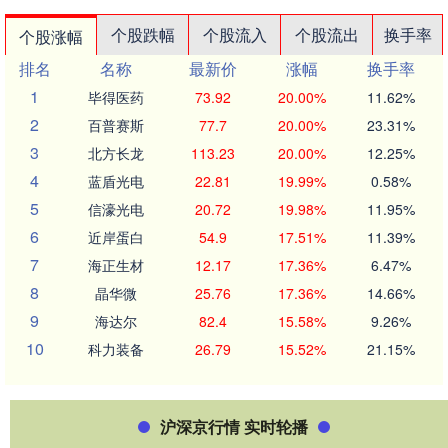
个股跌幅
个股流入
个股流出
换手率
个股涨幅
排名
名称
最新价
涨幅
换手率
1
毕得医药
73.92
20.00%
11.62%
2
百普赛斯
77.7
20.00%
23.31%
3
北方长龙
113.23
20.00%
12.25%
4
蓝盾光电
22.81
19.99%
0.58%
5
信濠光电
20.72
19.98%
11.95%
6
近岸蛋白
54.9
17.51%
11.39%
7
海正生材
12.17
17.36%
6.47%
8
晶华微
25.76
17.36%
14.66%
9
海达尔
82.4
15.58%
9.26%
10
科力装备
26.79
15.52%
21.15%
沪深京行情 实时轮播