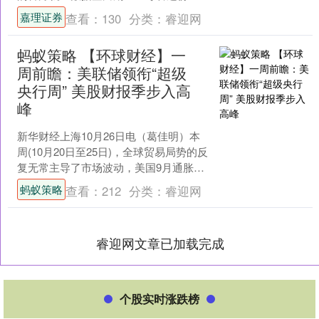
据提供的无疑是过时信息。 该报告预计
嘉理证券
查看：
130
分类：
睿迎网
将显示公共和私营部门....
蚂蚁策略 【环球财经】一
周前瞻：美联储领衔“超级
央行周” 美股财报季步入高
峰
新华财经上海10月26日电（葛佳明）本
周(10月20日至25日)，全球贸易局势的反
复无常主导了市场波动，美国9月通胀数
据增速放缓且低于市场预期，大幅提升
蚂蚁策略
查看：
212
分类：
睿迎网
美联储年....
睿迎网文章已加载完成
个股实时涨跌榜