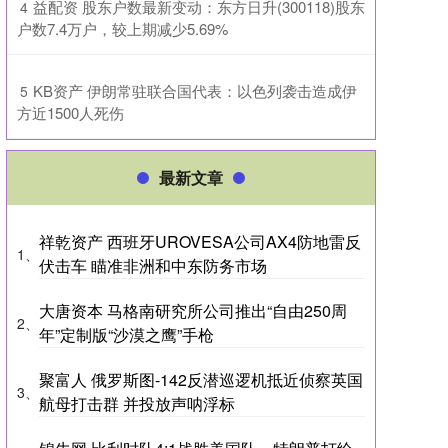
​益配资 股东户数最新变动：东方日升(300118)股东
4
户数7.4万户，较上期减少5.69%
​KB资产 伊朗常驻联合国代表：以色列袭击造成伊
5
方近1500人死伤
最新文章
祥乾资产 西班牙UROVESA公司AX4防地雷反
1、
伏击车 瞄准非洲和中东防务市场
大唐资本 马格南研究所公司推出“自由250周
2、
年”定制版“沙漠之鹰”手枪
聚富人 俄罗斯图-142反潜巡逻机抵近侦察英国
3、
航母打击群 并投放声呐浮标