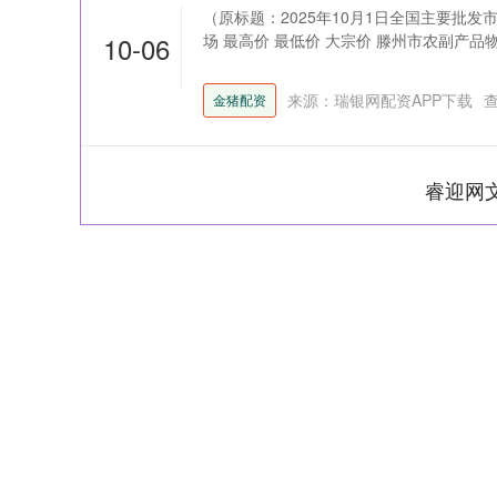
（原标题：2025年10月1日全国主要批
10-06
场 最高价 最低价 大宗价 滕州市农副产品物流中心有
来源：瑞银网配资APP下载
金猪配资
睿迎网
深证成指
14311.01
39.68
1.02%
200.89