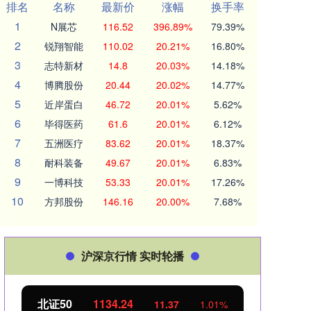
排名
名称
最新价
涨幅
换手率
1
N展芯
116.52
396.89%
79.39%
2
锐翔智能
110.02
20.21%
16.80%
3
志特新材
14.8
20.03%
14.18%
4
博腾股份
20.44
20.02%
14.77%
5
近岸蛋白
46.72
20.01%
5.62%
6
毕得医药
61.6
20.01%
6.12%
7
五洲医疗
83.62
20.01%
18.37%
8
耐科装备
49.67
20.01%
6.83%
9
一博科技
53.33
20.01%
17.26%
10
方邦股份
146.16
20.00%
7.68%
沪深京行情 实时轮播
北证50
1134.24
创业
11.37
1.01%