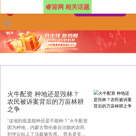
睿迎网 相关话题
火牛配资 种地还是毁林？
农民被诉案背后的万亩林耕
之争
“这地到底是能种还是不能种？”火牛配资
因为种地，内蒙古鄂伦春自治旗的农民
刘华云站上了法庭被告席。 罪名是非法