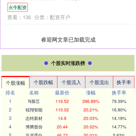
占用农用地。公诉人指控，这些土地在
火牛配资
当地林业公司（林....
查看：
136
分类：
配资开户
睿迎网文章已加载完成
个股实时涨跌榜
个股跌幅
个股流入
个股流出
换手率
个股涨幅
排名
名称
最新价
涨幅
换手率
1
N展芯
116.52
396.89%
79.39%
2
锐翔智能
110.02
20.21%
16.80%
3
志特新材
14.8
20.03%
14.18%
4
博腾股份
20.44
20.02%
14.77%
5
近岸蛋白
46.72
20.01%
5.62%