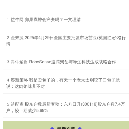
​益牛网 卵巢囊肿会癌变吗？一文理清
1
​金来源 2025年4月29日全国主要批发市场芸豆(英国红)价格行
2
情
​犇牛聚财 RoboSense速腾聚创与导远科技达成战略合作
3
​容新策略 我是卖包子的，有天一个老太太刚咬了口包子就
4
说：这肉馅味儿不对
​益配资 股东户数最新变动：东方日升(300118)股东户数7.4万
5
户，较上期减少5.69%
最新文章