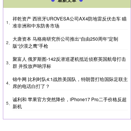
祥乾资产 西班牙UROVESA公司AX4防地雷反伏击车 瞄
1、
准非洲和中东防务市场
大唐资本 马格南研究所公司推出“自由250周年”定制
2、
版“沙漠之鹰”手枪
聚富人 俄罗斯图-142反潜巡逻机抵近侦察英国航母打击
3、
群 并投放声呐浮标
锦牛网 比利时队4:1战胜美国队，特朗普打给国际足联主
4、
席的电话白打了？
诚利和 苹果官方突然降价，iPhone17 Pro二手价格反超
5、
新机