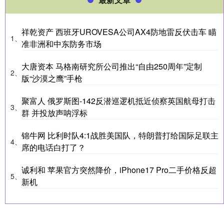
祥乾资产 西班牙UROVESA公司AX4防地雷反伏击车 瞄
1、
准非洲和中东防务市场
大唐资本 马格南研究所公司推出“自由250周年”定制
2、
版“沙漠之鹰”手枪
聚富人 俄罗斯图-142反潜巡逻机抵近侦察英国航母打击
3、
群 并投放声呐浮标
锦牛网 比利时队4:1战胜美国队，特朗普打给国际足联主
4、
席的电话白打了？
诚利和 苹果官方突然降价，iPhone17 Pro二手价格反超
5、
新机