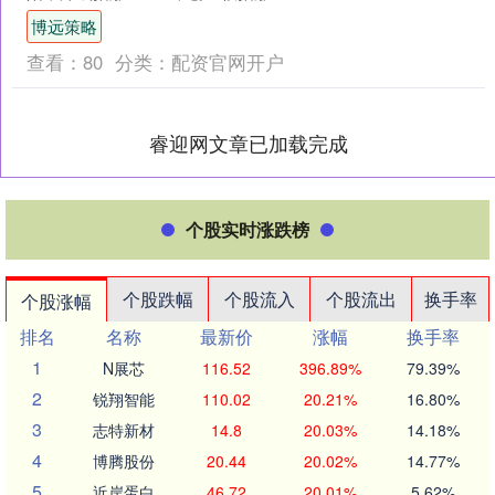
0.77%。 盘面上，商业航天概念股再度
博远策略
爆发，....
查看：
80
分类：
配资官网开户
睿迎网文章已加载完成
个股实时涨跌榜
个股跌幅
个股流入
个股流出
换手率
个股涨幅
排名
名称
最新价
涨幅
换手率
1
N展芯
116.52
396.89%
79.39%
2
锐翔智能
110.02
20.21%
16.80%
3
志特新材
14.8
20.03%
14.18%
4
博腾股份
20.44
20.02%
14.77%
5
近岸蛋白
46.72
20.01%
5.62%