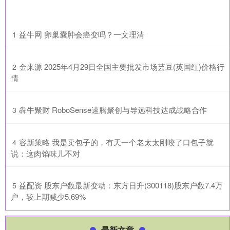
​益牛网 卵巢囊肿会癌变吗？一文理清
1
​金来源 2025年4月29日全国主要批发市场芸豆(英国红)价格行
2
情
​犇牛聚财 RoboSense速腾聚创与导远科技达成战略合作
3
​容新策略 我是卖包子的，有天一个老太太刚咬了口包子就
4
说：这肉馅味儿不对
​益配资 股东户数最新变动：东方日升(300118)股东户数7.4万
5
户，较上期减少5.69%
最新文章