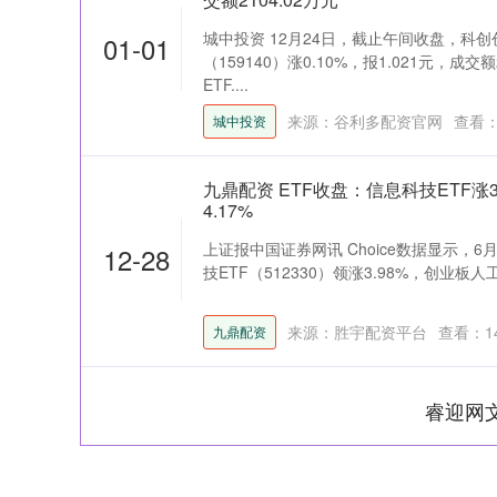
城中投资 12月24日，截止午间收盘，科创
01-01
（159140）涨0.10%，报1.021元，成
ETF....
来源：谷利多配资官网
查看
城中投资
九鼎配资 ETF收盘：信息科技ETF涨3
4.17%
上证报中国证券网讯 Choice数据显示，6
12-28
技ETF（512330）领涨3.98%，创业板人工智
来源：胜宇配资平台
查看：
1
九鼎配资
睿迎网
深证成指
14311.01
39.68
1.02%
200.89