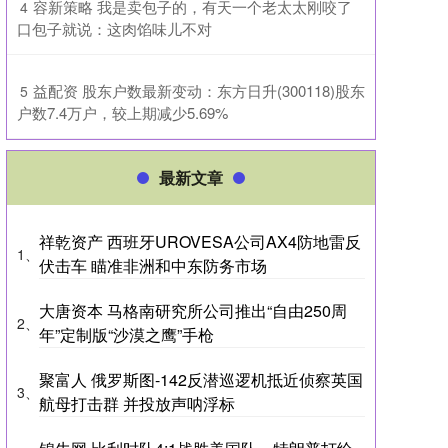
​容新策略 我是卖包子的，有天一个老太太刚咬了
4
口包子就说：这肉馅味儿不对
​益配资 股东户数最新变动：东方日升(300118)股东
5
户数7.4万户，较上期减少5.69%
最新文章
祥乾资产 西班牙UROVESA公司AX4防地雷反
1、
伏击车 瞄准非洲和中东防务市场
大唐资本 马格南研究所公司推出“自由250周
2、
年”定制版“沙漠之鹰”手枪
聚富人 俄罗斯图-142反潜巡逻机抵近侦察英国
3、
航母打击群 并投放声呐浮标