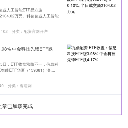
创业人工智能ETF易方达
交额2104.02万元。科创创业人工智能
：
102
分类：
配资官网开户
.98% 中金科技先锋ETF跌
月5日，ETF收盘涨跌不一，信息科
能ETF华夏（159381）涨....
40
分类：
睿迎网
文章已加载完成
沪深300
4694.44
1.42%
43.13
0.93%