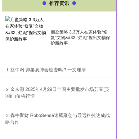
推荐资讯
启盈策略 3.3万人在家体验“修
复”文物&#32;“烂泥”捏出文物保
护新故事
​益牛网 卵巢囊肿会癌变吗？一文理清
1
​金来源 2025年4月29日全国主要批发市场芸豆(英
2
国红)价格行情
​犇牛聚财 RoboSense速腾聚创与导远科技达成战
3
略合作