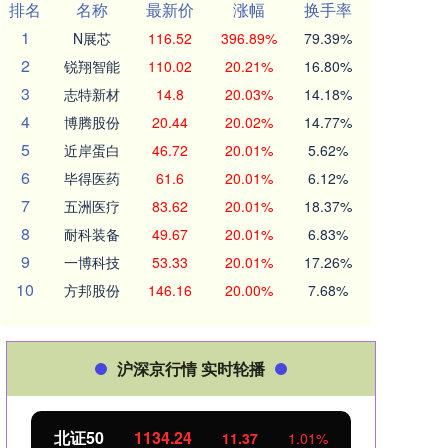
排名
名称
最新价
涨幅
换手率
1
N展芯
116.52
396.89%
79.39%
2
锐翔智能
110.02
20.21%
16.80%
3
志特新材
14.8
20.03%
14.18%
4
博腾股份
20.44
20.02%
14.77%
5
近岸蛋白
46.72
20.01%
5.62%
6
毕得医药
61.6
20.01%
6.12%
7
五洲医疗
83.62
20.01%
18.37%
8
耐科装备
49.67
20.01%
6.83%
9
一博科技
53.33
20.01%
17.26%
10
方邦股份
146.16
20.00%
7.68%
沪深京行情 实时轮播
北证50
1134.24
创业
11.37
1.01%