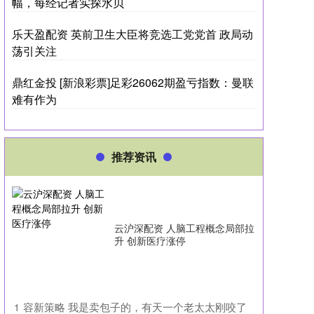
幅，每经记者实探水贝
乐天盈配资 英前卫生大臣将竞选工党党首 政局动
荡引关注
鼎红金投 [新浪彩票]足彩26062期盈亏指数：曼联
难有作为
推荐资讯
云沪深配资 人脑工程概念局部拉
升 创新医疗涨停
​容新策略 我是卖包子的，有天一个老太太刚咬了
1