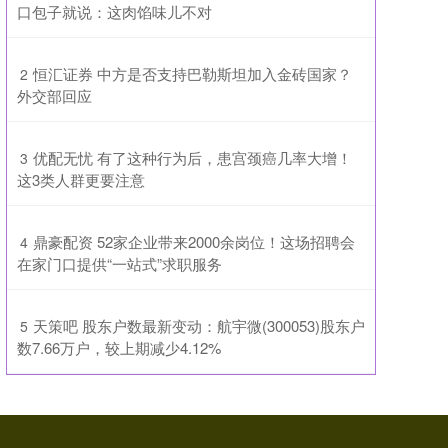
口包子就说：这肉馅味儿不对
​恒汇证券 中方是否支持巴勒斯坦加入金砖国家？
2
外交部回应
​优配无忧 有了这种行为后，患宫颈癌几率大增！
3
这3类人群更要注意
​鼎豪配资 52家企业带来2000余岗位！这场招聘会
4
在家门口提供“一站式”求职服务
​天策吧 股东户数最新变动：航宇微(300053)股东户
5
数7.66万户，较上期减少4.12%