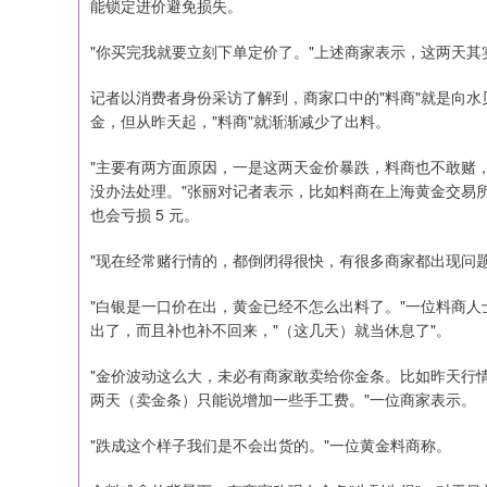
能锁定进价避免损失。
"你买完我就要立刻下单定价了。"上述商家表示，这两天其实
记者以消费者身份采访了解到，商家口中的"料商"就是向
金，但从昨天起，"料商"就渐渐减少了出料。
"主要有两方面原因，一是这两天金价暴跌，料商也不敢赌
没办法处理。"张丽对记者表示，比如料商在上海黄金交易所定价 1
也会亏损 5 元。
"现在经常赌行情的，都倒闭得很快，有很多商家都出现问题
"白银是一口价在出，黄金已经不怎么出料了。"一位料商
出了，而且补也补不回来，"（这几天）就当休息了"。
"金价波动这么大，未必有商家敢卖给你金条。比如昨天行情
两天（卖金条）只能说增加一些手工费。"一位商家表示。
"跌成这个样子我们是不会出货的。"一位黄金料商称。