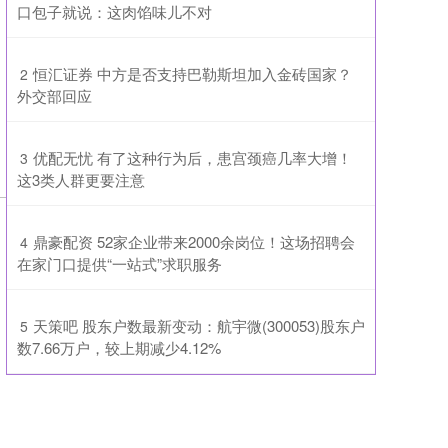
口包子就说：这肉馅味儿不对
​恒汇证券 中方是否支持巴勒斯坦加入金砖国家？
2
外交部回应
​优配无忧 有了这种行为后，患宫颈癌几率大增！
3
这3类人群更要注意
​鼎豪配资 52家企业带来2000余岗位！这场招聘会
4
在家门口提供“一站式”求职服务
​天策吧 股东户数最新变动：航宇微(300053)股东户
5
数7.66万户，较上期减少4.12%