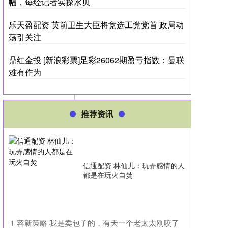
幅，每经记者实探水贝
乐天盈配资 英前卫生大臣将竞选工党党首 政局动
荡引关注
鼎红金投 [新浪彩票]足彩26062期盈亏指数：曼联
难有作为
推荐资讯
信通配资 林仙儿：玩弄感情的人
都是在玩火自焚
​容新策略 我是卖包子的，有天一个老太太刚咬了
1