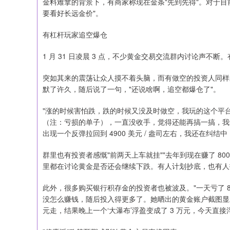
金料难拿的背景下，有商家称现在金条"先到先得"。对于目
要看好长远金价"。
有杠杆玩家追空爆仓
1 月 31 日凌晨 3 点，不少黄金交易交流群内讨论声不断。
突如其来的震荡让众人摸不着头脑，而有做空的投资人同样
默了许久，随后说了一句，"还说啥啊，追空都爆仓了"。
"涨的时候害怕跌，跌的时候又没及时做空，我玩的这个平台
（注：亏损的单子），一直没收手，觉得还能再搞一搞，我也太
出现一个反弹拉回到 4900 美元 / 盎司左右，我还在
群里也有投资者感慨"前两天上车就挂""去年到现在赚了 8
里都在讨论黄金是否还会继续下跌。有人计划抄底，也有人打
此外，很多购买银行积存金的投资者也被波及。"一天亏了 
没怎么赚钱，随后投入得更多了。她晒出的黄金账户截图显示，当
元走，结果晚上一个‘大瀑布’浮盈变成了 3 万元，今天直接浮