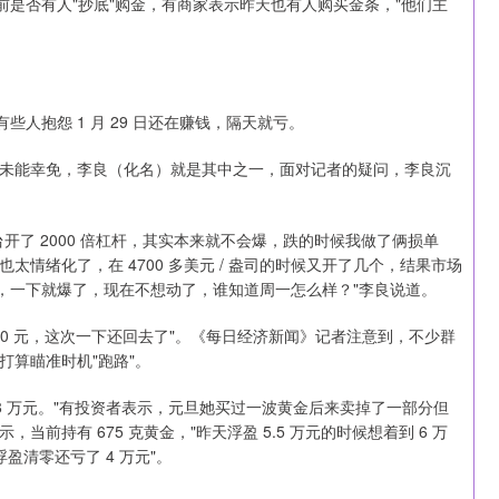
前是否有人"抄底"购金，有商家表示昨天也有人购买金条，"他们主
有些人抱怨 1 月 29 日还在赚钱，隔天就亏。
未能幸免，李良（化名）就是其中之一，面对记者的疑问，李良沉
开了 2000 倍杠杆，其实本来就不会爆，跌的时候我做了俩损单
情绪化了，在 4700 多美元 / 盎司的时候又开了几个，结果市场
纠结中，一下就爆了，现在不想动了，谁知道周一怎么样？"李良说道。
000 元，这次一下还回去了"。《每日经济新闻》记者注意到，不少群
算瞄准时机"跑路"。
8 万元。"有投资者表示，元旦她买过一波黄金后来卖掉了一部分但
前持有 675 克黄金，"昨天浮盈 5.5 万元的时候想着到 6 万
盈清零还亏了 4 万元"。