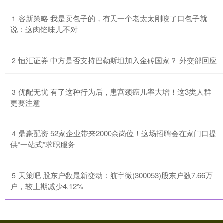
​容新策略 我是卖包子的，有天一个老太太刚咬了口包子就
1
说：这肉馅味儿不对
​恒汇证券 中方是否支持巴勒斯坦加入金砖国家？ 外交部回应
2
​优配无忧 有了这种行为后，患宫颈癌几率大增！这3类人群
3
更要注意
​鼎豪配资 52家企业带来2000余岗位！这场招聘会在家门口提
4
供“一站式”求职服务
​天策吧 股东户数最新变动：航宇微(300053)股东户数7.66万
5
户，较上期减少4.12%