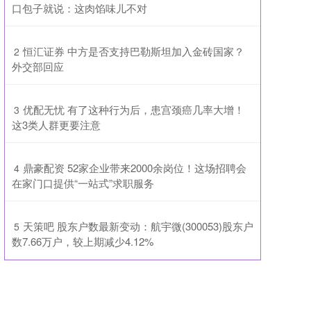
口包子就说：这肉馅味儿不对
​恒汇证券 中方是否支持巴勒斯坦加入金砖国家？
2
外交部回应
​优配无忧 有了这种行为后，患宫颈癌几率大增！
3
这3类人群更要注意
​鼎豪配资 52家企业带来2000余岗位！这场招聘会
4
在家门口提供“一站式”求职服务
​天策吧 股东户数最新变动：航宇微(300053)股东户
5
数7.66万户，较上期减少4.12%