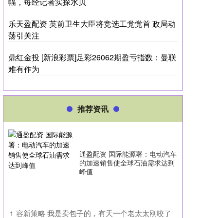
幅，每经记者实探水贝
乐天盈配资 英前卫生大臣将竞选工党党首 政局动
荡引关注
鼎红金投 [新浪彩票]足彩26062期盈亏指数：曼联
难有作为
推荐资讯
通盈配资 国际能源署：电动汽车
的加速销售使全球石油需求达到
峰值
​容新策略 我是卖包子的，有天一个老太太刚咬了
1