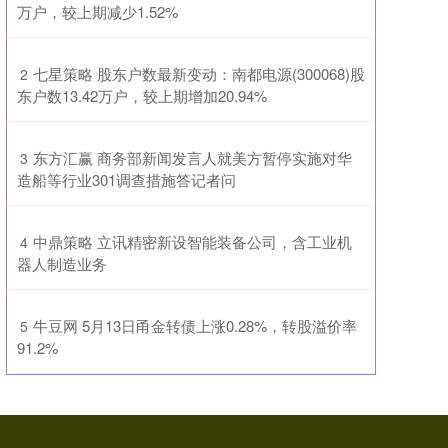
万户，较上期减少1.52%
​七星策略 股东户数最新变动：南都电源(300068)股
2
东户数13.42万户，较上期增加20.94%
​东方汇赢 商务部新闻发言人就美方暂停实施对华
3
造船等行业301调查措施答记者问
​中鼎策略 立讯精密新设智能装备公司，含工业机
4
器人制造业务
​牛豆网 5月13日甬金转债上涨0.28%，转股溢价率
5
91.2%