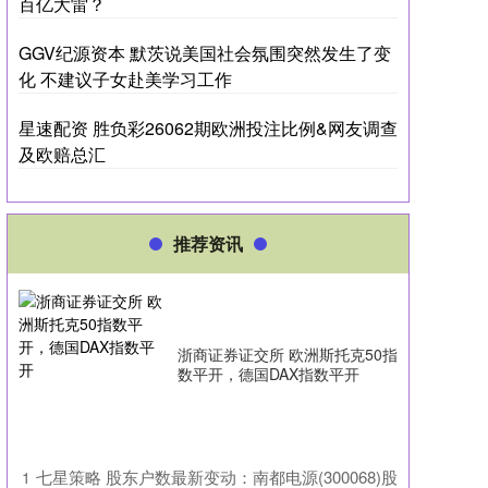
百亿大雷？
GGV纪源资本 默茨说美国社会氛围突然发生了变
化 不建议子女赴美学习工作
星速配资 胜负彩26062期欧洲投注比例&网友调查
及欧赔总汇
推荐资讯
浙商证券证交所 欧洲斯托克50指
数平开，德国DAX指数平开
​七星策略 股东户数最新变动：南都电源(300068)股
1