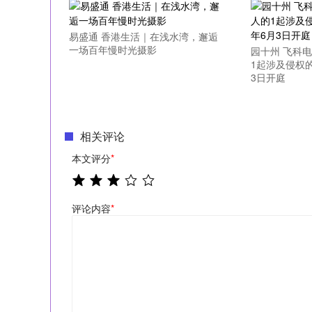
易盛通 香港生活｜在浅水湾，邂逅
一场百年慢时光摄影
园十州 飞科
1起涉及侵权的
3日开庭
相关评论
本文评分
*
评论内容
*