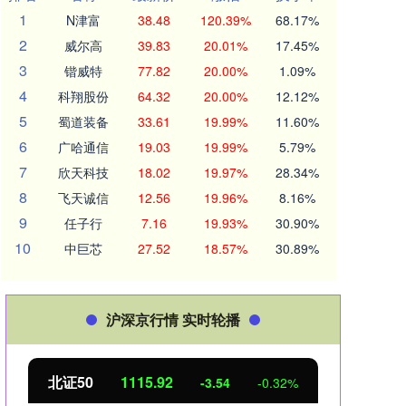
1
N津富
38.48
120.39%
68.17%
2
威尔高
39.83
20.01%
17.45%
3
锴威特
77.82
20.00%
1.09%
4
科翔股份
64.32
20.00%
12.12%
5
蜀道装备
33.61
19.99%
11.60%
6
广哈通信
19.03
19.99%
5.79%
7
欣天科技
18.02
19.97%
28.34%
8
飞天诚信
12.56
19.96%
8.16%
9
任子行
7.16
19.93%
30.90%
10
中巨芯
27.52
18.57%
30.89%
沪深京行情 实时轮播
北证50
1115.92
创业
-3.54
-0.32%