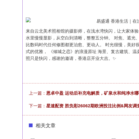
来自云北美术照相馆的摄影师，在浅水湾快闪，让大家体验了
水里慢慢显影，从空白到清晰，整整五分钟。 对焦、遮光、
比数码时代任何修图都更治愈、更动人。 时光很慢，美好很
式的优雅， 《倾城之恋》的浪漫原址 海景、复古建筑、温
照只是快闪，感谢的邀请，香港店开业大吉。✨
上一篇：
恩卓中盈 运动后补充电解质，矿泉水和纯净水
下一篇：
星速配资 胜负彩26062期欧洲投注比例&网友
相关文章
深证成指
14021.49
9.93
0.26%
-122.71