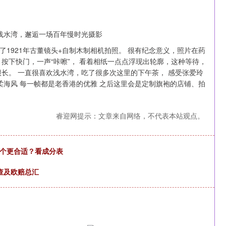
1921年古董镜头+自制木制相机拍照。 很有纪念意义，照片在药
按下快门，一声“咔嚓”， 看着相纸一点点浮现出轮廓，这种等待，
长。 一直很喜欢浅水湾，吃了很多次这里的下午茶， 感受张爱玲
柔海风 每一帧都是老香港的优雅 之后这里会是定制旗袍的店铺、拍
睿迎网提示：文章来自网络，不代表本站观点。
哪个更合适？看成分表
调查及欧赔总汇
沪深300
4633.38
-0.87%
-24.78
-0.53%