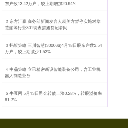
东户数13.42万户，较上期增加20.94%
​东方汇赢 商务部新闻发言人就美方暂停实施对华
2
造船等行业301调查措施答记者问
​蚂蚁策略 三川智慧(300066)4月18日股东户数3.54
3
万户，较上期减少1.52%
​中鼎策略 立讯精密新设智能装备公司，含工业机
4
器人制造业务
​牛豆网 5月13日甬金转债上涨0.28%，转股溢价率
5
91.2%