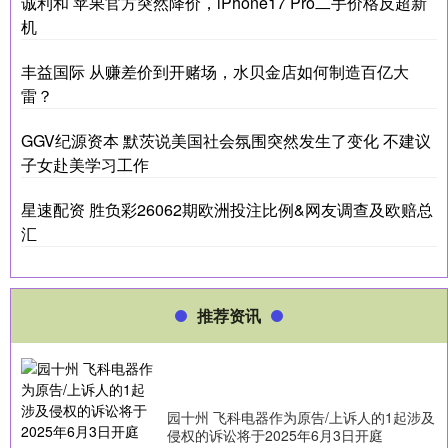
诚利和 苹果官方突然降价，iPhone17 Pro二手价格反超新
机
丰益国际 从赚差价到开赌场，水贝金店如何制造百亿大
雷？
GGV纪源资本 默茨说美国社会氛围突然发生了变化 不建议
子女赴美学习工作
星速配资 胜负彩26062期欧洲投注比例&网友调查及欧赔总
汇
推荐资讯
园十州 飞科电器作为原告/上诉人的1起涉及
侵权的诉讼将于2025年6月3日开庭