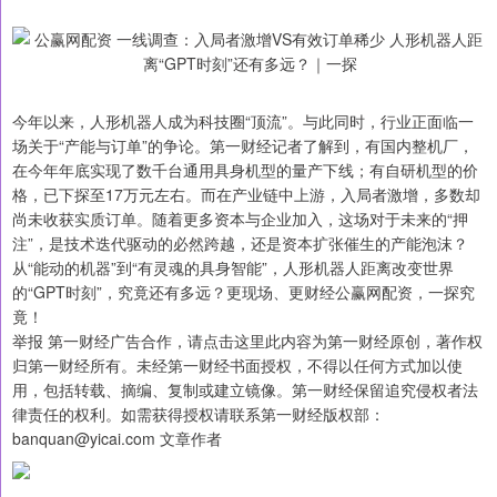
今年以来，人形机器人成为科技圈“顶流”。与此同时，行业正面临一
场关于“产能与订单”的争论。第一财经记者了解到，有国内整机厂，
在今年年底实现了数千台通用具身机型的量产下线；有自研机型的价
格，已下探至17万元左右。而在产业链中上游，入局者激增，多数却
尚未收获实质订单。随着更多资本与企业加入，这场对于未来的“押
注”，是技术迭代驱动的必然跨越，还是资本扩张催生的产能泡沫？
从“能动的机器”到“有灵魂的具身智能”，人形机器人距离改变世界
的“GPT时刻”，究竟还有多远？更现场、更财经公赢网配资，一探究
竟！
举报 第一财经广告合作，请点击这里此内容为第一财经原创，著作权
归第一财经所有。未经第一财经书面授权，不得以任何方式加以使
用，包括转载、摘编、复制或建立镜像。第一财经保留追究侵权者法
律责任的权利。如需获得授权请联系第一财经版权部：
banquan@yicai.com 文章作者