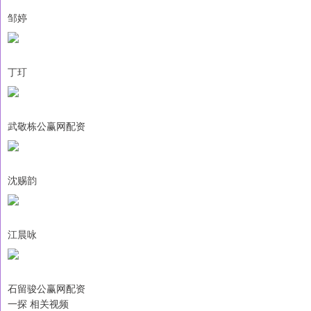
邹婷
丁玎
武敬栋公赢网配资
沈赐韵
江晨咏
石留骏公赢网配资
一探 相关视频